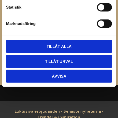
Statistik
Omdömen
Du
Marknadsföring
TILLÅT ALLA
TILLÅT URVAL
Bli den första att lämna ett omdöme.
AVVISA
Exklusiva erbjudanden - Senaste nyheterna -
Trender & inspiration