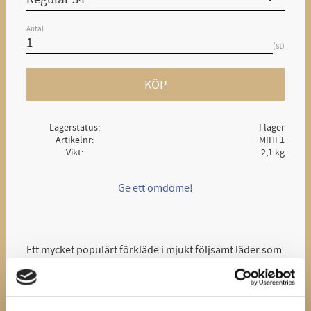
Antal
st
KÖP
Lagerstatus
I lager
Artikelnr
MIHF1
Vikt
2,1 kg
Ge ett omdöme!
Ett mycket populärt förkläde i mjukt följsamt läder som
både är starkt, vadderat och tåligt utan att vara tungt.
Bred ryggplatta hjälper till att skona din rygg.