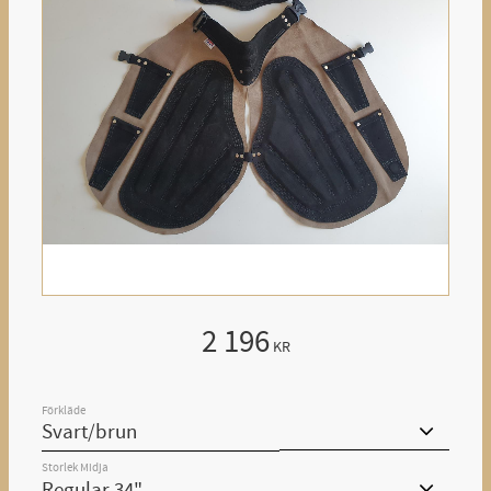
2 196
KR
Förkläde
Storlek Midja