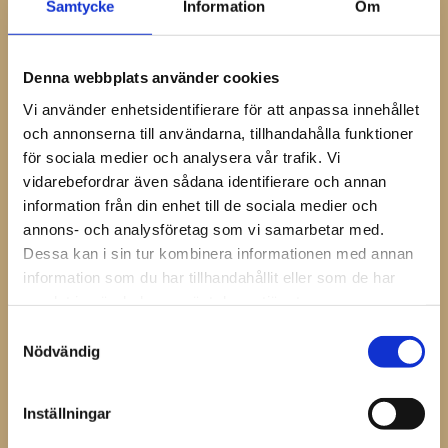
Info:
Samtycke
Information
Om
Snabbfäste för knäppning runt midjan.
Remmar med snabbfäste för justering av benvidd.
Denna webbplats använder cookies
4st knivfickor.
Vi använder enhetsidentifierare för att anpassa innehållet
och annonserna till användarna, tillhandahålla funktioner
2st insydda magneter i botten på de undre
för sociala medier och analysera vår trafik. Vi
knivfickorna.
vidarebefordrar även sådana identifierare och annan
Förklädena finns i beige/svart eller beige/brunt läder.
information från din enhet till de sociala medier och
annons- och analysföretag som vi samarbetar med.
Längd = 65cm
Dessa kan i sin tur kombinera informationen med annan
information som du har tillhandahållit eller som de har
samlat in när du har använt deras tjänster.
Se hela vårt utbud av
hovslagarförkläden
Samtyckesval
Nödvändig
Dela med dig
Facebook
Inställningar