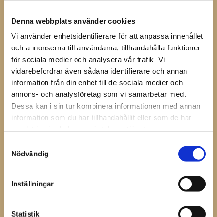
Snabbfäste för knäppning runt midjan.
Remmar med snabbfäste för justering av benvidd.
Denna webbplats använder cookies
4st knivfickor.
Vi använder enhetsidentifierare för att anpassa innehållet
och annonserna till användarna, tillhandahålla funktioner
2st insydda magneter i botten på de undre
för sociala medier och analysera vår trafik. Vi
knivfickorna.
vidarebefordrar även sådana identifierare och annan
Förklädena finns i beige/svart eller beige/brunt läder.
information från din enhet till de sociala medier och
annons- och analysföretag som vi samarbetar med.
Längd= 75cm
Dessa kan i sin tur kombinera informationen med annan
information som du har tillhandahållit eller som de har
samlat in när du har använt deras tjänster.
Samtyckesval
Dela med dig
Nödvändig
Facebook
Inställningar
Omdömen
Statistik