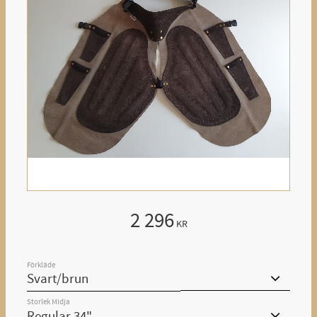
2 296
KR
Förkläde
Storlek Midja