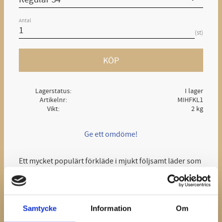
Antal
st
KÖP
Lagerstatus
I lager
Artikelnr
MIHFKL1
Vikt
2 kg
Ge ett omdöme!
Ett mycket populärt förkläde i mjukt följsamt läder som
både är starkt, vadderat och tåligt utan att vara tungt.
Bred ryggplatta hjälper till att skona din rygg.
Info:
Samtycke
Information
Om