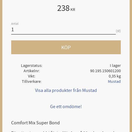
238
KR
Antal
st
KÖP
Lagerstatus
I lager
Artikelnr
90.195.150601200
Vikt
0,35 kg
Tillverkare
Mustad
Visa alla produkter från Mustad
Ge ett omdöme!
Comfort Mix Super Bond