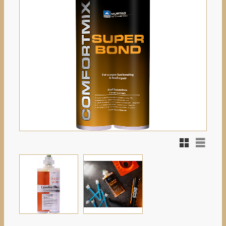
Rutnätsvy
Listvy