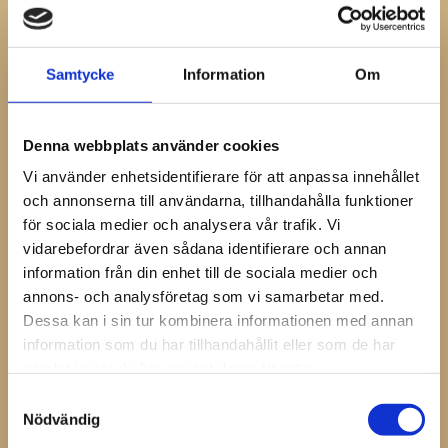
Samtycke
Information
Om
Denna webbplats använder cookies
Comfortmix 
Comfortmix, 
Vi använder enhetsidentifierare för att anpassa innehållet
Dispenser Gun
Vettec samt 
och annonserna till användarna, tillhandahålla funktioner
Equimix Mix tips
Comfortmix Dispenser gun
som passar till tuberna på
för sociala medier och analysera vår trafik. Vi
Mix tip till Comfortmix, Vettec
200 ml
och Equimix
vidarebefordrar även sådana identifierare och annan
368
13
KR
KR
information från din enhet till de sociala medier och
annons- och analysföretag som vi samarbetar med.
Dessa kan i sin tur kombinera informationen med annan
information som du har tillhandahållit eller som de har
INFO
INFO
samlat in när du har använt deras tjänster.
Samtyckesval
Nödvändig