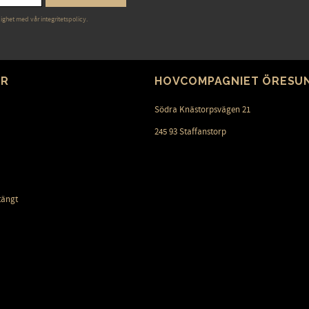
lighet med vår
integritetspolicy
.
ER
HOVCOMPAGNIET ÖRESU
Södra Knästorpsvägen 21
245 93 Staffanstorp
tängt