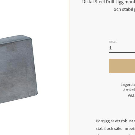
Distal Steel Drill Jigg mon
och stabil
Antal
Lagerst
Artike
Vikt
Borrjigg är ett robust
stabil och säker arbe