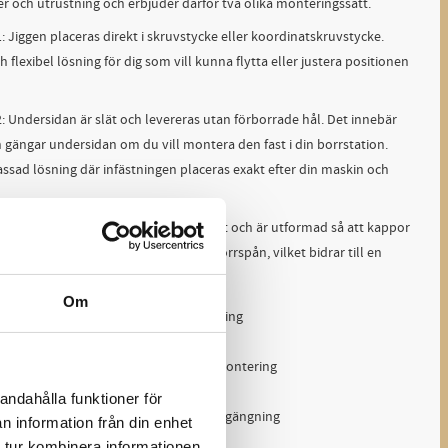
er och utrustning och erbjuder därför två olika monteringssätt.
: Jiggen placeras direkt i skruvstycke eller koordinatskruvstycke.
 flexibel lösning för dig som vill kunna flytta eller justera positionen
2: Undersidan är slät och levereras utan förborrade hål. Det innebär
h gängar undersidan om du vill montera den fast i din borrstation.
assad lösning där infästningen placeras exakt efter din maskin och
t stabiliserar borrjiggen skon effektivt och är utformad så att kappor
 är även utrustad med utkastare för borrspån, vilket bidrar till en
ett jämnare arbetsflöde.
Om
sätt beroende på maskin och utrustning
uvstycke eller koordinatskruvstycke
– du borrar och gängar själv vid fast montering
orrspån för effektivare arbete
andahålla funktioner för
on för bättre kontroll vid borrning och gängning
n information från din enhet
 kappor inte stör arbetet
 tur kombinera informationen