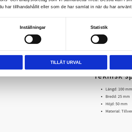
har tillhandahållit eller som de har samlat in när du har använt 
Fördelar
Inställningar
Statistik
Flexibel lösnin
Möjlighet till 
Snabb och stab
Hög precision 
Renare arbetsm
TILLÅT URVAL
Teknisk s
Längd: 100 m
Bredd: 25 mm
Höjd: 50 mm
Material: Tillve