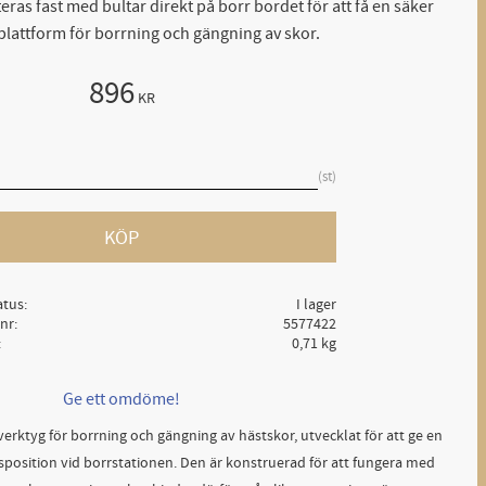
teras fast med bultar direkt på borr bordet för att få en säker
 plattform för borrning och gängning av skor.
896
KR
st
KÖP
atus
I lager
lnr
5577422
0,71 kg
Ge ett omdöme!
 verktyg för borrning och gängning av hästskor, utvecklat för att ge en
tsposition vid borrstationen. Den är konstruerad för att fungera med