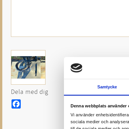
Samtycke
Dela med dig
Facebook
Denna webbplats använder 
Vi använder enhetsidentifierar
sociala medier och analysera 
till de sociala medier och a