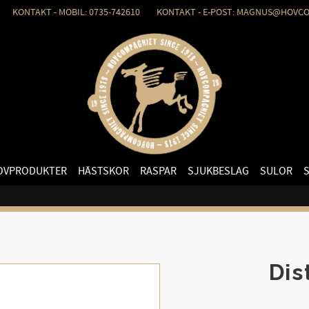
KONTAKT - MOBIL: 0735-742610 KONTAKT - E-POST: MAGNUS@HOVCO
OVPRODUKTER
HÄSTSKOR
RASPAR
SJUKBESLAG
SULOR
Dis