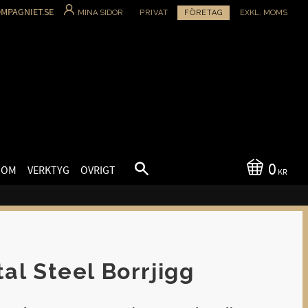
MPAGNIET.SE
MINA SIDOR
PRIVAT
FÖRETAG
EXKL. MOMS
0
SÖM
VERKTYG
ÖVRIGT
KR
tal Steel Borrjigg