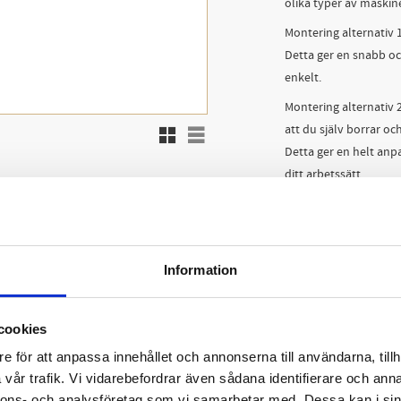
olika typer av maskin
Montering alternativ 1
Detta ger en snabb och
enkelt.
Montering alternativ 
att du själv borrar oc
Rutnätsvy
Listvy
Detta ger en helt anp
ditt arbetssätt.
Oavsett monteringssät
inte stör arbetet. Den
renare arbetsyta och 
Information
Två monterings
Monteras i skr
Slät undersida 
cookies
Utkastare för b
e för att anpassa innehållet och annonserna till användarna, tillh
Stabiliserar sk
vår trafik. Vi vidarebefordrar även sådana identifierare och anna
Utformad så att
nnons- och analysföretag som vi samarbetar med. Dessa kan i sin