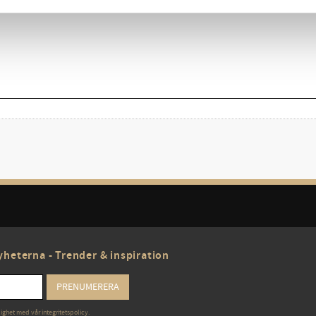
heterna - Trender & inspiration
PRENUMERERA
lighet med vår
integritetspolicy
.