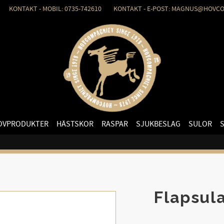
KONTAKT - MOBIL: 0735-742610 KONTAKT - E-POST: MAGNUS@HOVCO
OVPRODUKTER
HÄSTSKOR
RASPAR
SJUKBESLAG
SULOR
Flapsul