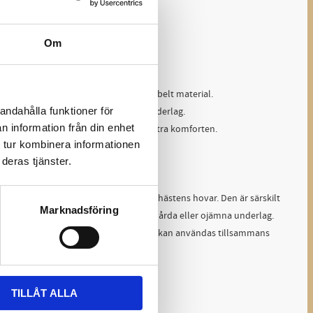
Om
& Egenskaper
apsula tillverkad av slitstarkt och flexibelt material.
andahålla funktioner för
ning och skydd för hoven vid tuffa underlag.
n information från din enhet
tt minska tryck och stötar samt förbättra komforten.
 tur kombinera informationen
deras tjänster.
ngsområde
nds som stötdämpning och skydd för hästens hovar. Den är särskilt
Marknadsföring
d känsliga hovar eller de som rids på hårda eller ojämna underlag.
l att minska belastningen på hoven och kan användas tillsammans
TILLÅT ALLA