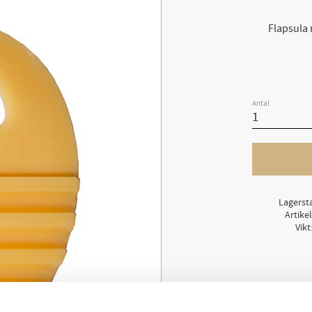
Flapsula 
Antal
Lagerst
Artike
Vikt
Längd: 160mm
Bredd: 140mm