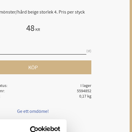
mönster/hård beige storlek 4. Pris per styck
48
KR
st
KÖP
atus
I lager
lnr
5594852
0,17 kg
Ge ett omdöme!