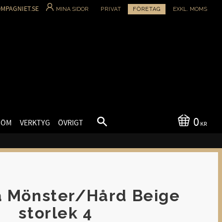
MPAGNIET.SE
MINA SIDOR
PRIVAT
FÖRETAG
EXKL. MOMS
0
SÖM
VERKTYG
ÖVRIGT
KR
a Mönster/Hård Beige
storlek 4