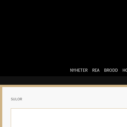
NYHETER
REA
BRODD
H
SULOR