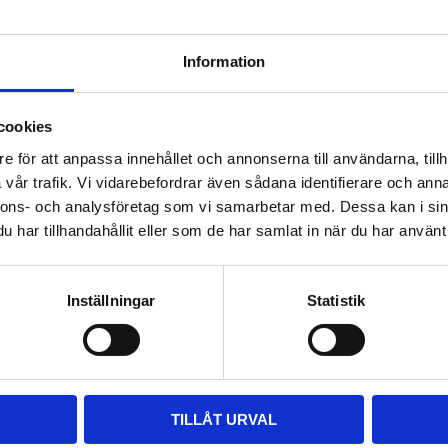
Tjocklek: 5-11mm
Information
Material 
cookies
Högkvalitativ fl
e för att anpassa innehållet och annonserna till användarna, tillh
Ger extra dämp
vår trafik. Vi vidarebefordrar även sådana identifierare och anna
Utformad för a
nnons- och analysföretag som vi samarbetar med. Dessa kan i sin
har tillhandahållit eller som de har samlat in när du har använt 
Användni
Denna flappsula anvä
Inställningar
Statistik
lämplig för hästar me
Produkten bidrar til
med olika hovbeslag.
TILLÅT URVAL