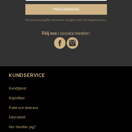
PRENUMERERA
Dina personuppgifter behandlas i enlighet med vår
integritetspolicy
.
Följ oss
i sociala medier!
KUNDSERVICE
Kundtjänst
Köpvillkor
Frakt och leverans
Elevrabatt
Hur handlar jag?