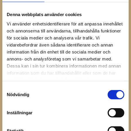
Finns i 3 olika storlekar.
Denna webbplats använder cookies
Måttet är taget för att passa det minsta avståndet
Vi använder enhetsidentifierare för att anpassa innehållet
mellan skons skänklar.
och annonserna till användarna, tillhandahålla funktioner
Sort / Storlek
Bredd
Tjocklek
för sociala medier och analysera vår trafik. Vi
Heartbar / S
72mm
6mm
vidarebefordrar även sådana identifierare och annan
Heartbar / M
79mm
6mm
information från din enhet till de sociala medier och
Heartbar / L
90mm
6mm
annons- och analysföretag som vi samarbetar med.
Övrig Info:
Dessa kan i sin tur kombinera informationen med annan
information som du har tillhandahållit eller som de har
Detta svetsämne ingår även i Ortho-Kit 2.
samlat in när du har använt deras tjänster.
Samtyckesval
Dela med dig
Nödvändig
Facebook
Inställningar
Omdömen
Statistik