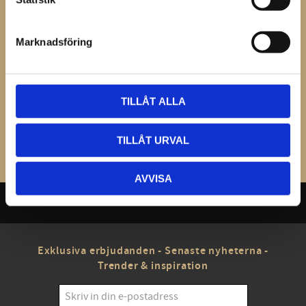
Du
Marknadsföring
TILLÅT ALLA
Bli den första att lämna ett omdöme.
TILLÅT URVAL
AVVISA
Exklusiva erbjudanden - Senaste nyheterna -
Trender & inspiration