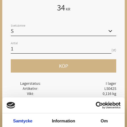
34
KR
Svetsämne
Antal
st
KÖP
Lagerstatus
I lager
Artikelnr
LS042S
Vikt
0,116 kg
Ge ett omdöme!
Samtycke
Information
Om
Svetsämne för tillverkning av heartbar ringskor.