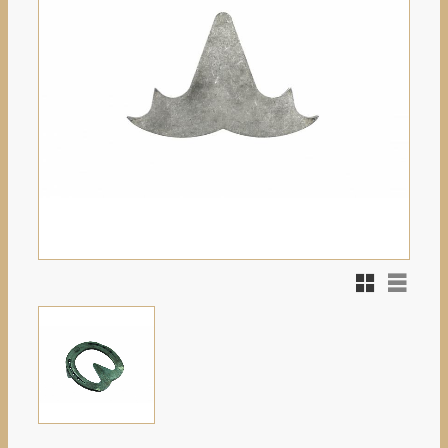
Rutnätsvy
Listvy