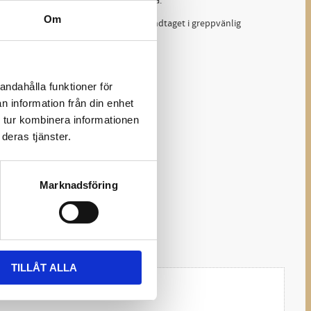
n skruvas på den rasp du vill använda.
Om
get ett stadigt grepp om raspen. Handtaget i greppvänlig
rna blått och svart.
andahålla funktioner för
n information från din enhet
 tur kombinera informationen
deras tjänster.
Marknadsföring
TILLÅT ALLA