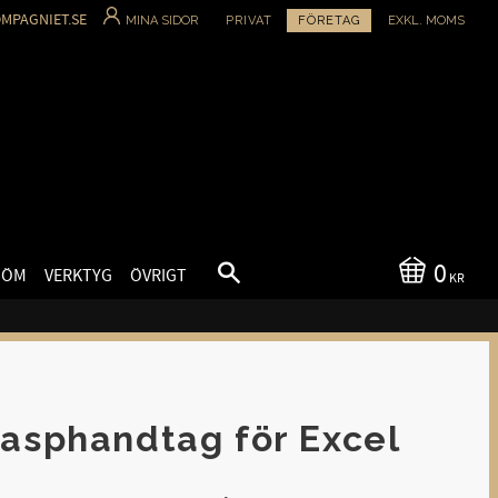
MPAGNIET.SE
MINA SIDOR
PRIVAT
FÖRETAG
EXKL. MOMS
0
SÖM
VERKTYG
ÖVRIGT
KR
Rasphandtag för Excel