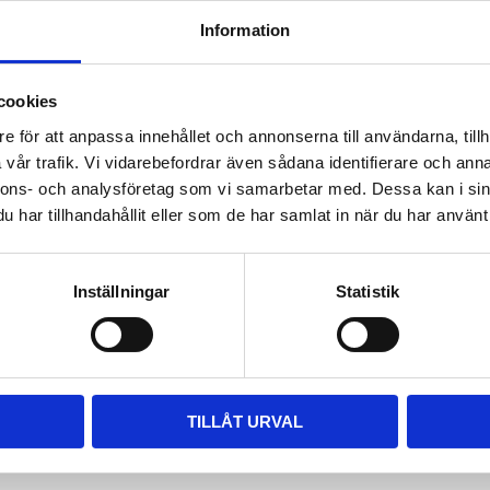
Heller Rasphandtag ka
Information
Gängan ger rasphandta
hårdplast finns i färge
Längd 128 mm.
cookies
Dela med dig
e för att anpassa innehållet och annonserna till användarna, tillh
Rutnätsvy
Listvy
vår trafik. Vi vidarebefordrar även sådana identifierare och anna
Facebook
nnons- och analysföretag som vi samarbetar med. Dessa kan i sin
har tillhandahållit eller som de har samlat in när du har använt 
Inställningar
Statistik
TILLÅT URVAL