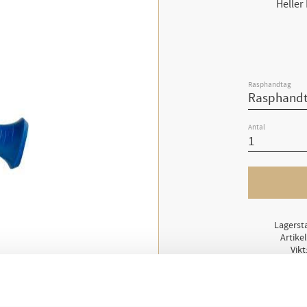
Heller
Rasphandtag
Antal
Lagerst
Artike
Vikt