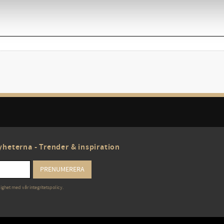
heterna - Trender & inspiration
PRENUMERERA
lighet med vår
integritetspolicy
.