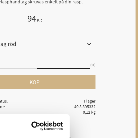
 Rasphandtag skruvas enkelt på din rasp.
94
KR
st
KÖP
atus
I lager
lnr
40.3.395332
0,12 kg
Ge ett omdöme!