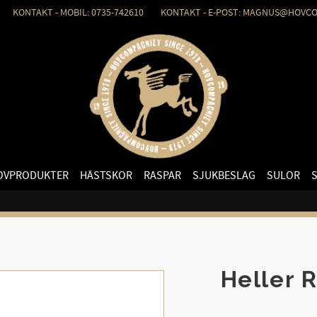
KONTAKT - MOBIL: 0735-742610 KONTAKT - E-POST: MAGNUS@HOVCO
OVPRODUKTER
HÄSTSKOR
RASPAR
SJUKBESLAG
SULOR
Heller 