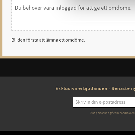
Bli den första att lämna ett omdöme.
Exklusiva erbjudanden - Senaste ny
Dina personuppgifter behandlas i en