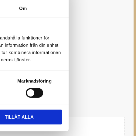
ppret sitter som du önskar)
Om
sor rekommenderas ej.
andahålla funktioner för
n information från din enhet
 tur kombinera informationen
deras tjänster.
Marknadsföring
TILLÅT ALLA