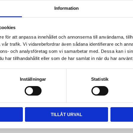
(Fyll luft tills slippa
Information
Pump medföljer ej.
Fyllning med kompres
cookies
Dela med dig
e för att anpassa innehållet och annonserna till användarna, tillh
Facebook
Rutnätsvy
Listvy
vår trafik. Vi vidarebefordrar även sådana identifierare och anna
nnons- och analysföretag som vi samarbetar med. Dessa kan i sin
har tillhandahållit eller som de har samlat in när du har använt 
Inställningar
Statistik
TILLÅT URVAL