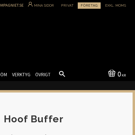
MPAGNIET.SE
MINA SIDOR
PRIVAT
FÖRETAG
EXKL. MOMS
0
SÖM
VERKTYG
ÖVRIGT
KR
Hoof Buffer