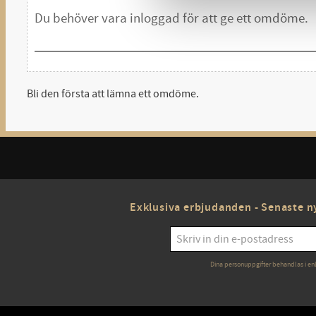
Bli den första att lämna ett omdöme.
Exklusiva erbjudanden - Senaste ny
Dina personuppgifter behandlas i en