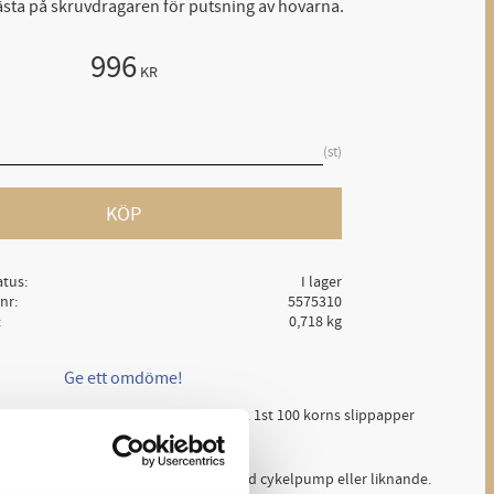
fästa på skruvdragaren för putsning av hovarna.
996
KR
st
KÖP
atus
I lager
lnr
5575310
0,718 kg
Ge ett omdöme!
skruvdragaren för putsning av hovarna. 1st 100 korns slippapper
 en uppblåsbar bälg, som kan fyllas med cykelpump eller liknande.