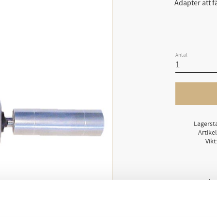
Adapter att 
Antal
Lagerst
Artike
Vikt
Adapter att fästa på 
medföljer.
Slippappret sitter på