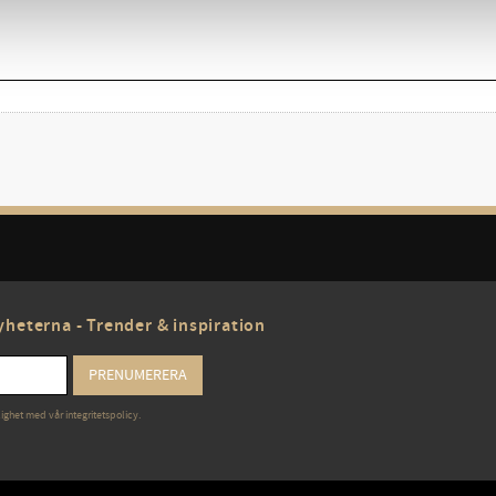
heterna - Trender & inspiration
PRENUMERERA
lighet med vår
integritetspolicy
.