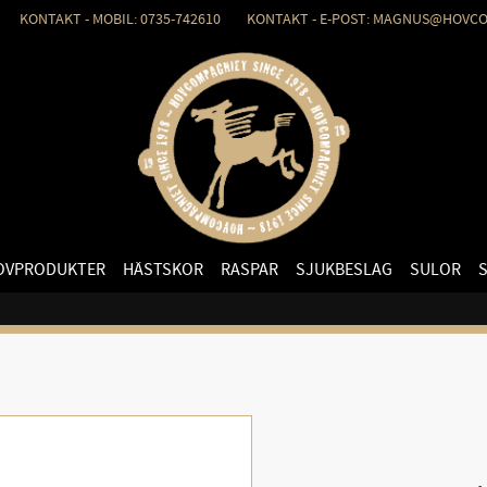
KONTAKT - MOBIL: 0735-742610 KONTAKT - E-POST: MAGNUS@HOVCO
OVPRODUKTER
HÄSTSKOR
RASPAR
SJUKBESLAG
SULOR