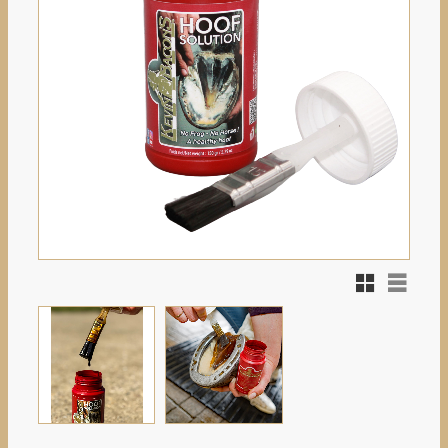
Rutnätsvy
Listvy