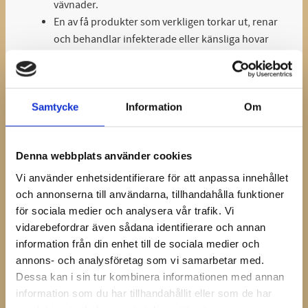
vävnader.
En av få produkter som verkligen torkar ut, renar
och behandlar infekterade eller känsliga hovar
på djupet.
Behandlar svampinfektioner i och runt strålen
och ballarna och kan appliceras som ett
Samtycke
Information
Om
förebyggande skydd i samband med skoning.
Regelbunden användning av Kevin Bacon Hoof
Solution kommer att hålla din hästs hovar rena
Denna webbplats använder cookies
och friska.
En 100% naturlig produkt baserad på ett mycket
Vi använder enhetsidentifierare för att anpassa innehållet
gammalt recept.
och annonserna till användarna, tillhandahålla funktioner
för sociala medier och analysera vår trafik. Vi
Enkel att applicera. Pensel följer med i locket.
vidarebefordrar även sådana identifierare och annan
Burken innehåller 150 gram.
information från din enhet till de sociala medier och
Tillverkad i Belgium
annons- och analysföretag som vi samarbetar med.
Bruksanvisning:
Borsta hoven noga och ta bort all
Dessa kan i sin tur kombinera informationen med annan
smuts (utan att använda vatten!). Skaka flaskan några
information som du har tillhandahållit eller som de har