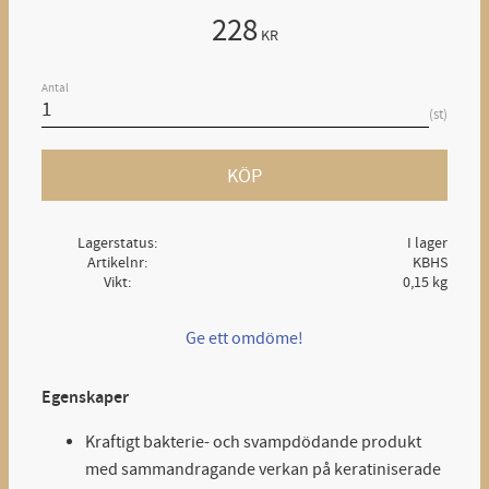
228
KR
Antal
st
KÖP
Lagerstatus
I lager
Artikelnr
KBHS
Vikt
0,15 kg
Ge ett omdöme!
Egenskaper
Kraftigt bakterie- och svampdödande produkt
med sammandragande verkan på keratiniserade