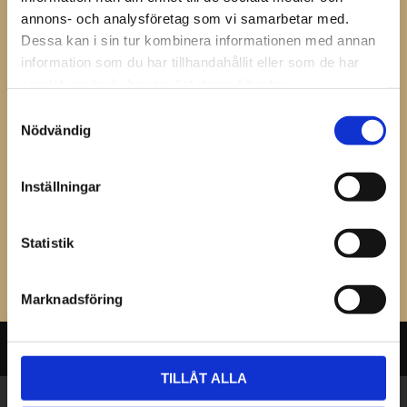
annons- och analysföretag som vi samarbetar med.
Dessa kan i sin tur kombinera informationen med annan
Omdömen
information som du har tillhandahållit eller som de har
samlat in när du har använt deras tjänster.
Du
Samtyckesval
Nödvändig
Inställningar
Statistik
Bli den första att lämna ett omdöme.
Marknadsföring
TILLÅT ALLA