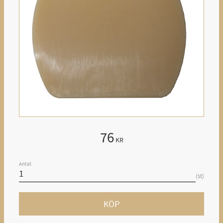
76
KR
Antal
st
KÖP