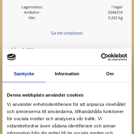
Lagerstatus
I lager
Artikelnr
5596378
Vikt
0,262 kg
Ge ett omdöme!
Längd:
190mm
Bredd:
190mm
Tjocklek:
2-13mm
Samtycke
Information
Om
med infälld öppning i tå,
djup: ca 14mm
Denna webbplats använder cookies
bredd: ca 45mm
Vi använder enhetsidentifierare för att anpassa innehållet
och annonserna till användarna, tillhandahålla funktioner
för sociala medier och analysera vår trafik. Vi
Dela med dig
vidarebefordrar även sådana identifierare och annan
Facebook
information från din enhet till de sociala medier och