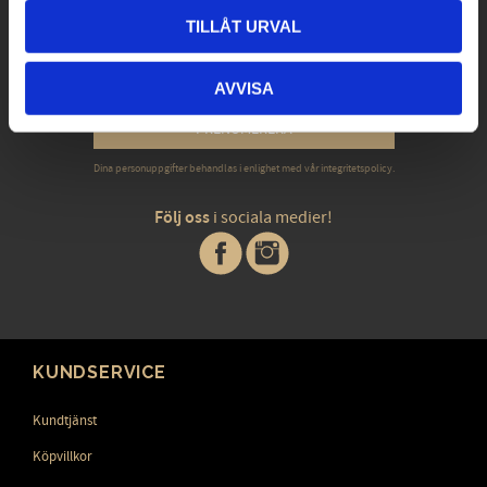
Exklusiva erbjudanden - Senaste nyheterna -
TILLÅT URVAL
Trender & inspiration
AVVISA
PRENUMERERA
Dina personuppgifter behandlas i enlighet med vår
integritetspolicy
.
Följ oss
i sociala medier!
KUNDSERVICE
Kundtjänst
Köpvillkor