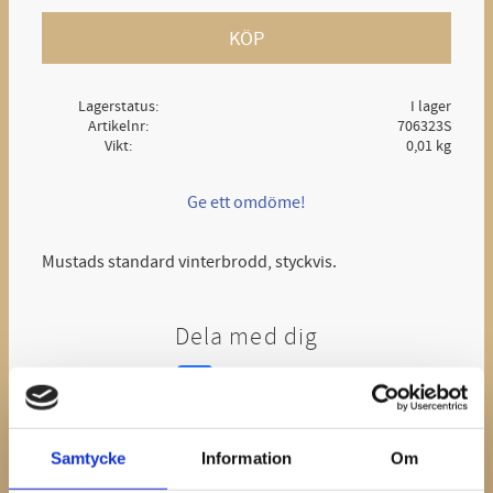
KÖP
Lagerstatus
I lager
Artikelnr
706323S
Vikt
0,01 kg
Ge ett omdöme!
Mustads standard vinterbrodd, styckvis.
Dela med dig
Facebook
Samtycke
Information
Om
Relaterade produkter