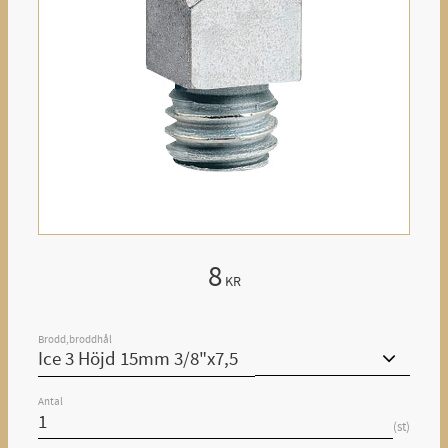
8
KR
Brodd,broddhål
Antal
st