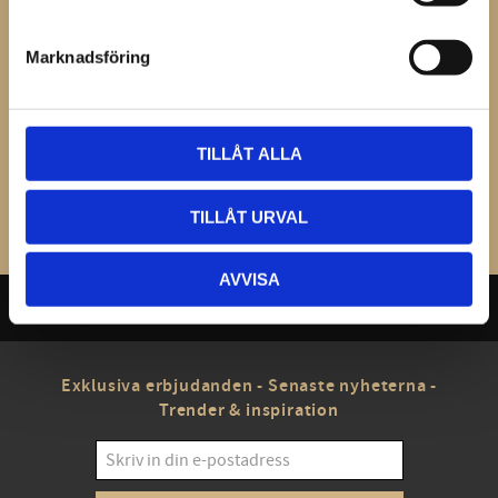
Du
Marknadsföring
TILLÅT ALLA
Bli den första att lämna ett omdöme.
TILLÅT URVAL
AVVISA
Exklusiva erbjudanden - Senaste nyheterna -
Trender & inspiration