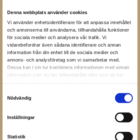
INFO
Denna webbplats använder cookies
Vi använder enhetsidentifierare för att anpassa innehållet
och annonserna till användarna, tillhandahålla funktioner
för sociala medier och analysera vår trafik. Vi
vidarebefordrar även sådana identifierare och annan
information från din enhet till de sociala medier och
annons- och analysföretag som vi samarbetar med.
Mustad 
Dessa kan i sin tur kombinera informationen med annan
Broddhålsinsats 
information som du har tillhandahållit eller som de har
Skumplast
samlat in när du har använt deras tjänster.
Skumplast pluggar att sätta i
dina 3/8" broddhål, för att
Samtyckesval
skydda dessa när du inte har
Nödvändig
44
några andra broddar i.
KR
Inställningar
Omdömen
Statistik