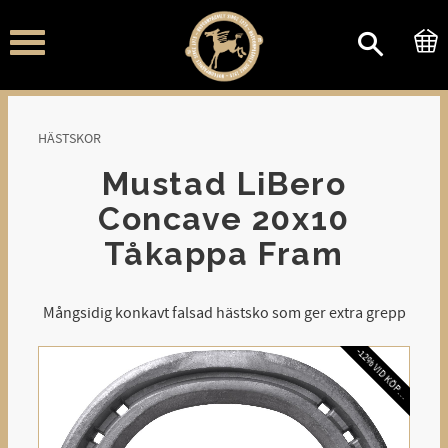
Meny
HÄSTSKOR
Mustad LiBero
Concave 20x10
Tåkappa Fram
Mångsidig konkavt falsad hästsko som ger extra grepp
-
1
2
%
V
I
D
K
Ö
P
V
L
Å
D
A
A