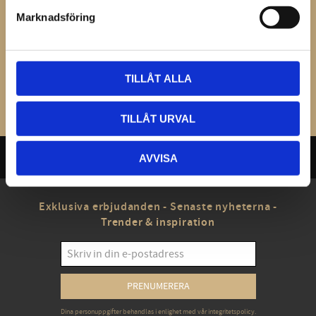
Marknadsföring
TILLÅT ALLA
Bli den första att lämna ett omdöme.
TILLÅT URVAL
AVVISA
Exklusiva erbjudanden - Senaste nyheterna -
Trender & inspiration
PRENUMERERA
Dina personuppgifter behandlas i enlighet med vår
integritetspolicy
.