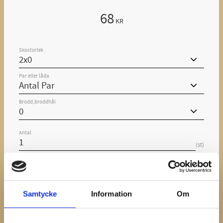
68
KR
Skostorlek
Par eller låda
Brodd,broddhål
Antal
st
KÖP
Samtycke
Information
Om
Lagerstatus
I lager
Artikelnr
11.1.9531010
Vikt
0,72 kg