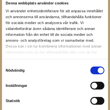
Denna webbplats använder cookies
Vi använder enhetsidentifierare för att anpassa innehållet
Ge ett omdöme!
och annonserna till användarna, tillhandahålla funktioner
för sociala medier och analysera vår trafik. Vi
Helfalsad, smidd konkav hästsko tillgänglig i 20 x 10 och
vidarebefordrar även sådana identifierare och annan
22 x 10. Hästskon har ett extra sömhål och rak
information från din enhet till de sociala medier och
traktända. Den konkava formen ger bra fäste på
annons- och analysföretag som vi samarbetar med.
gräsunderlag.
Dessa kan i sin tur kombinera informationen med annan
information som du har tillhandahållit eller som de har
samlat in när du har använt deras tjänster.
Dela med dig
Samtyckesval
Facebook
Nödvändig
Inställningar
Omdömen
Du
Statistik