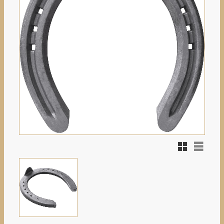
Rutnätsvy
Listvy