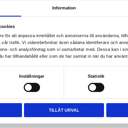
Lagerst
Information
Artike
Vikt
cookies
e för att anpassa innehållet och annonserna till användarna, tillh
Mustad LiBero är en 3/
Rutnätsvy
Listvy
vår trafik. Vi vidarebefordrar även sådana identifierare och anna
form gör den tillpass
nnons- och analysföretag som vi samarbetar med. Dessa kan i sin
Dela med dig
har tillhandahållit eller som de har samlat in när du har använt 
Facebook
Inställningar
Statistik
TILLÅT URVAL