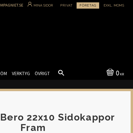
MPAGNIET.SE
MINA SIDOR
PRIVAT
FÖRETAG
EXKL. MOMS
0
SÖM
VERKTYG
ÖVRIGT
KR
iBero 22x10 Sidokappor
Fram