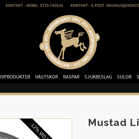
KONTAKT - MOBIL: 0735-742610 KONTAKT - E-POST: MAGNUS@HOVCO
OVPRODUKTER
HÄSTSKOR
RASPAR
SJUKBESLAG
SULOR
Mustad L