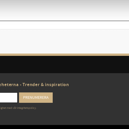
heterna - Trender & inspiration
PRENUMERERA
lighet med vår
integritetspolicy
.