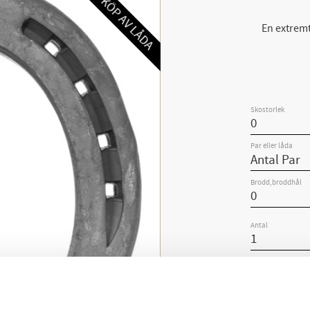
-12% VID KÖP AV LÅDA
En extremt
Skostorlek
Par eller låda
Brodd,broddhål
Antal