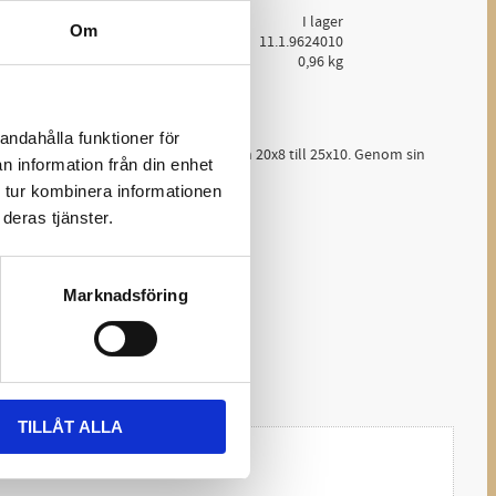
atus
I lager
Om
lnr
11.1.9624010
0,96 kg
Ge ett omdöme!
andahålla funktioner för
4 falsad hästsko i flertal storlekar från 20x8 till 25x10. Genom sin
n information från din enhet
ningen enkel.
 tur kombinera informationen
deras tjänster.
Marknadsföring
TILLÅT ALLA