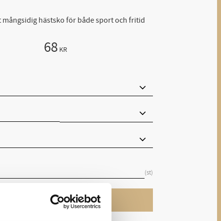
 mångsidig hästsko för både sport och fritid
68
KR
st
KÖP