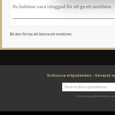
Bli den första att lämna ett omdöme.
Exklusiva erbjudanden - Senaste ny
Dina personuppgifter behandlas i en