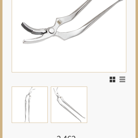
Rutnätsvy
Listvy