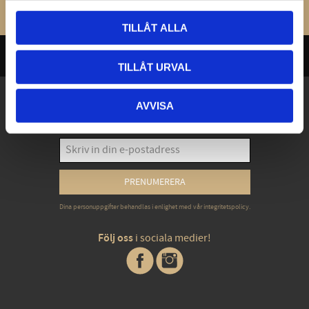
TILLÅT ALLA
TILLÅT URVAL
Exklusiva erbjudanden - Senaste nyheterna -
AVVISA
Trender & inspiration
PRENUMERERA
Dina personuppgifter behandlas i enlighet med vår
integritetspolicy
.
Följ oss
i sociala medier!