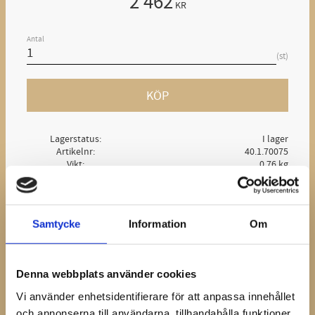
2 462
KR
Antal
st
KÖP
Lagerstatus
I lager
Artikelnr
40.1.70075
Vikt
0,76 kg
Ge ett omdöme!
Samtycke
Information
Om
Den unika designen reducerar belastningen på
handleder och händer när du nitar. Ergonomisk
vinkling och utformning gör det möjligt att skapa en
Denna webbplats använder cookies
säker och plan nit för alla sömmar.
Vi använder enhetsidentifierare för att anpassa innehållet
och annonserna till användarna, tillhandahålla funktioner