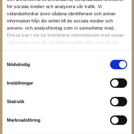
Mustad Premium Ergo nittång lägger in niten i
för sociala medier och analysera vår trafik. Vi
hovväggen med minimal påverkan.
vidarebefordrar även sådana identifierare och annan
information från din enhet till de sociala medier och
annons- och analysföretag som vi samarbetar med.
Dela med dig
Dessa kan i sin tur kombinera informationen med annan
Facebook
information som du har tillhandahållit eller som de har
samlat in när du har använt deras tjänster.
Samtyckesval
Omdömen
Nödvändig
Du
Inställningar
Statistik
Marknadsföring
Bli den första att lämna ett omdöme.