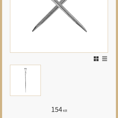
Rutnätsvy
Listvy
154
KR