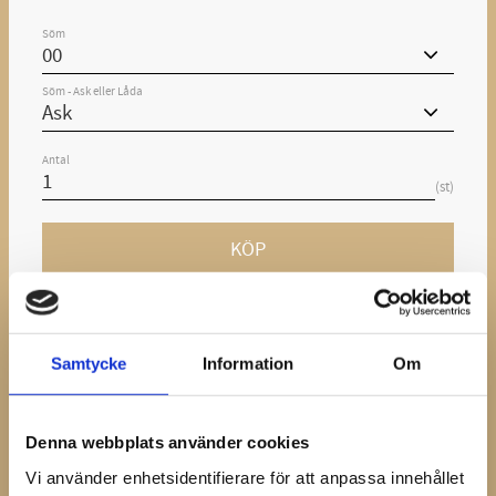
Söm
Söm - Ask eller Låda
Antal
st
KÖP
Lagerstatus
I lager
Artikelnr
21.1.126712
Vikt
0,493 kg
Samtycke
Information
Om
Ge ett omdöme!
Denna webbplats använder cookies
Mustad Swift är en söm som är utvecklad i nära
Vi använder enhetsidentifierare för att anpassa innehållet