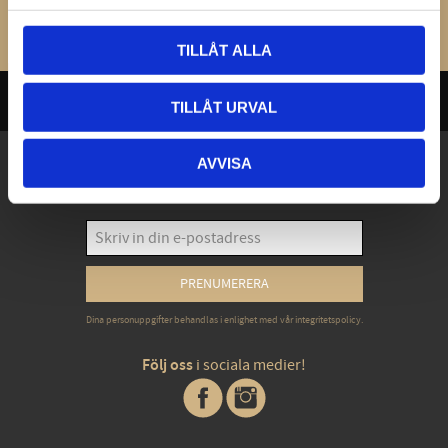
Bli den första att lämna ett omdöme.
TILLÅT ALLA
TILLÅT URVAL
AVVISA
Exklusiva erbjudanden - Senaste nyheterna -
Trender & inspiration
PRENUMERERA
Dina personuppgifter behandlas i enlighet med vår
integritetspolicy
.
Följ oss
i sociala medier!