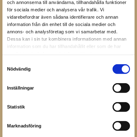
samarbete med hovslagare specialiserade inom
och annonserna till användarna, tillhandahålla funktioner
kapplöpningsdiscipliner. Sömmen har ett lågt huvud
för sociala medier och analysera vår trafik. Vi
som är idealiskt för tunna skor.
vidarebefordrar även sådana identifierare och annan
information från din enhet till de sociala medier och
annons- och analysföretag som vi samarbetar med.
Dela med dig
Dessa kan i sin tur kombinera informationen med annan
information som du har tillhandahållit eller som de har
Facebook
samlat in när du har använt deras tjänster.
Samtyckesval
Nödvändig
Omdömen
Du
Inställningar
Statistik
Marknadsföring