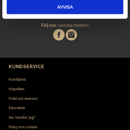
PRENUMERERA
AVVISA
Dina personuppgifter behandlas i enlighet med vår
integritetspolicy
.
Följ oss
i sociala medier!
KUNDSERVICE
Kundtjänst
Köpvillkor
Frakt och leverans
Elevrabatt
Hur handlar jag?
Policy och cookies