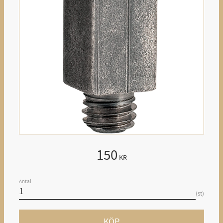
150
KR
Antal
st
KÖP