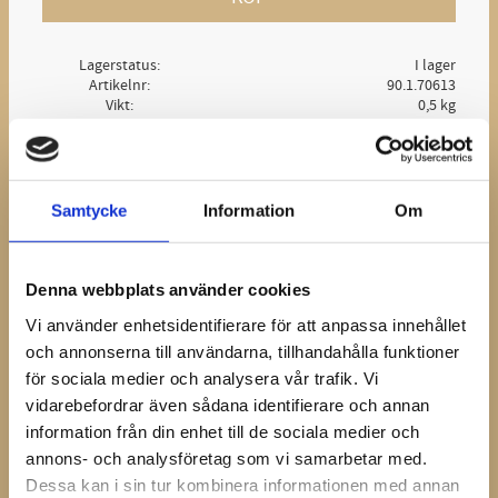
Lagerstatus
I lager
Artikelnr
90.1.70613
Vikt
0,5 kg
Ge ett omdöme!
Samtycke
Information
Om
Brodden är av högsta kvalitet och ger extra grepp på
ytor som gräs.
Denna webbplats använder cookies
Dela med dig
Vi använder enhetsidentifierare för att anpassa innehållet
och annonserna till användarna, tillhandahålla funktioner
Facebook
för sociala medier och analysera vår trafik. Vi
vidarebefordrar även sådana identifierare och annan
information från din enhet till de sociala medier och
Omdömen
annons- och analysföretag som vi samarbetar med.
Dessa kan i sin tur kombinera informationen med annan