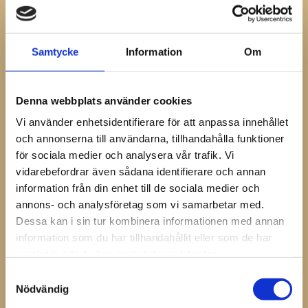
Egenskaper
Modell: Cross Pein
Samtycke
Information
Om
Funktion: Optimerad för precisionsarbete och
formning av metall.
Material: Högkvalitativt stål för lång hållbarhet
Denna webbplats använder cookies
och motståndskraft.
Vi använder enhetsidentifierare för att anpassa innehållet
Design: Perfekt balanserad för minimal
och annonserna till användarna, tillhandahålla funktioner
belastning och maximal kontroll.
för sociala medier och analysera vår trafik. Vi
vidarebefordrar även sådana identifierare och annan
Specifikationer
information från din enhet till de sociala medier och
annons- och analysföretag som vi samarbetar med.
Modell
Längd
Dessa kan i sin tur kombinera informationen med annan
Cross Pein
420 mm
information som du har tillhandahållit eller som de har
Denna smideshammare är ett oumbärligt verktyg för
samlat in när du har använt deras tjänster.
alla som arbetar med smide och hovslageri och
Samtyckesval
kombinerar funktionalitet, hållbarhet och ergonomisk
Nödvändig
design.