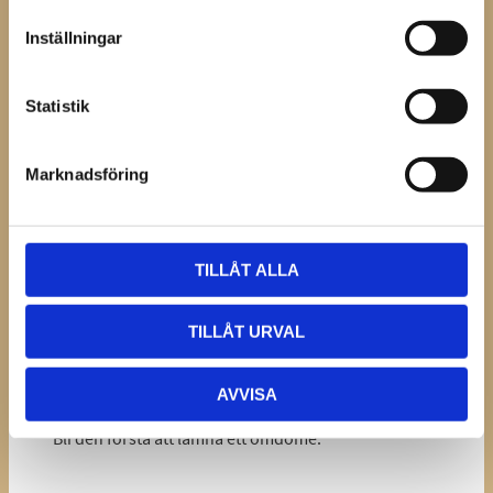
Inställningar
Dela med dig
Statistik
Facebook
Marknadsföring
Omdömen
Du
TILLÅT ALLA
TILLÅT URVAL
AVVISA
Bli den första att lämna ett omdöme.