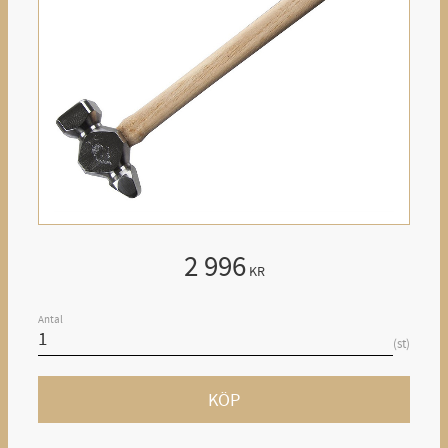
2 996
KR
Antal
st
KÖP