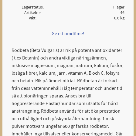
Lagerstatus
I lager
Artikelnr
46
Vikt
0,6 kg
Ge ett omdöme!
Rödbeta (Beta Vulgaris) är rik på potenta antioxidanter
( t.ex Betanin) och andra viktiga näringsämnen,
inklusive magnesium, magnan, natrium, kalium, fosfor,
lösliga fibrer, kalcium, järn, vitamin A, B och C, folsyra
och betain. Rik på ämnet nitriat. Rödbetan är torkad
från dess vatteninnehåll i låg temperatur och under tid
så att bionäringen sparas. Anses bra till
högpresterande Hästar/hundar som utsätts för hård
ansträngning. Rödbeta används för att öka prestation
och uthållighet och påskynda återhämtning. 1 msk
pulver motsvara ungefär 600 gr färska rödbetor.
Innehåller inga tillsatser eller konserveringsmedel. Går