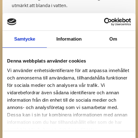
utmärkt att blanda i vatten.
INNEHÅLL: Malen Rödbeta Eko DOSERING: Häst 1
msk/dag. (1 msk/dag Räcker till ca 40 dagar) Tillsätt i
Fil, Yoghurt eller en god Smoothies. Hund 1 tsk/dag
Samtycke
Information
Om
Uppladdning inför hård träning/tävling dubbla
dosen/dag i 7-10 dagar före FÖRVARING: Torrt och väl
försluten i rumstemperatur. Oåtkomlig för barn.
Denna webbplats använder cookies
Ytterligare information; Rödbetspulver Eko innehåller
Vi använder enhetsidentifierare för att anpassa innehållet
nitrat som vidgar blodkärlen och ökar
och annonserna till användarna, tillhandahålla funktioner
syreupptagningen. Nitrat omvandlas i kroppen till
för sociala medier och analysera vår trafik. Vi
kväveoxid, ett ämne som bidrar till en utvidgning av
vidarebefordrar även sådana identifierare och annan
blodkärlen. Det i sin tur leder till ett ökat blodflöde med
information från din enhet till de sociala medier och
en längre uthållighet och minskad mjölksyra till följd.
annons- och analysföretag som vi samarbetar med.
Nitrat kan även ha betydelse för styrketräning, främst i
Dessa kan i sin tur kombinera informationen med annan
formen kreatin-nitrat. Kreatin är vanligt som
information som du har tillhandahållit eller som de har
sporttillskott och hjälper till att ladda upp
samlat in när du har använt deras tjänster.
muskelenergin. Störst effekt får man 90 till 180 min