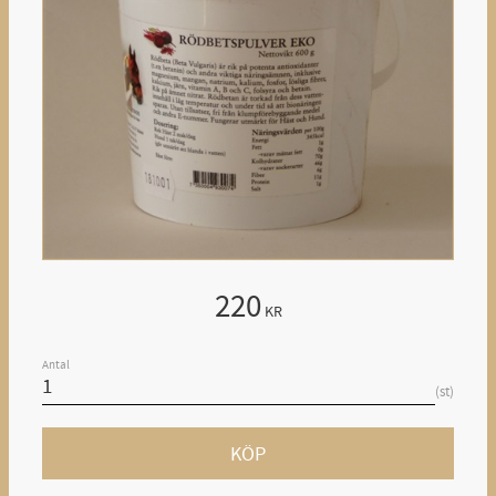
220
KR
Antal
st
KÖP