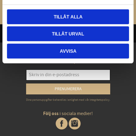
Bli den första att lämna ett omdöme.
TILLÅT ALLA
TILLÅT URVAL
AVVISA
Exklusiva erbjudanden - Senaste nyheterna -
Trender & inspiration
PRENUMERERA
Dina personuppgifter behandlas i enlighet med vår
integritetspolicy
.
Följ oss
i sociala medier!