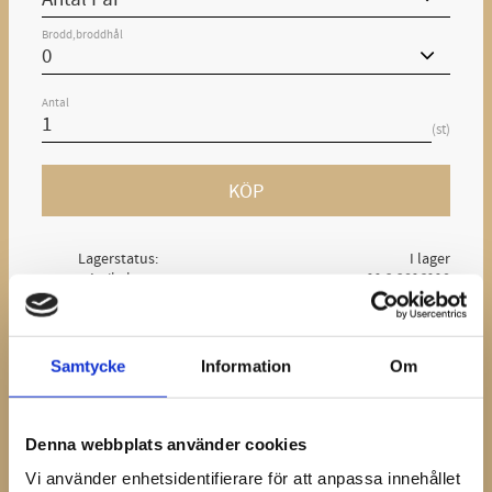
Brodd,broddhål
Antal
st
KÖP
Lagerstatus
I lager
Artikelnr
11.2.2816110
Vikt
0,36 kg
Ge ett omdöme!
Samtycke
Information
Om
Concorde hästsko är en lätt järnsko designad för
tävlingshästar som behöver bra grepp och fäste, t.ex.
Denna webbplats använder cookies
galopphästar. Concorde är en konkav hästsko som i
Vi använder enhetsidentifierare för att anpassa innehållet