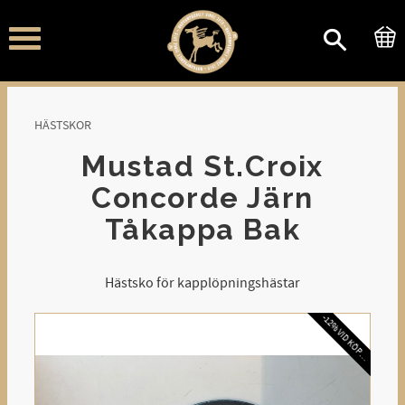
Meny
HÄSTSKOR
Mustad St.Croix
Concorde Järn
Tåkappa Bak
Hästsko för kapplöpningshästar
-
1
2
%
V
I
D
K
Ö
P
V
L
Å
D
A
A