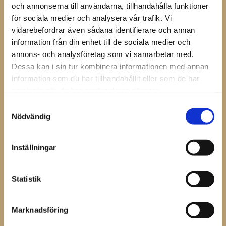
kombination med helfalsen erbjuder extra fäste med
och annonserna till användarna, tillhandahålla funktioner
låg vikt (cirka 240 gram).
för sociala medier och analysera vår trafik. Vi
vidarebefordrar även sådana identifierare och annan
Erbjuder 14 sömhål ger stor variation i applikation.
information från din enhet till de sociala medier och
annons- och analysföretag som vi samarbetar med.
Dela med dig
Dessa kan i sin tur kombinera informationen med annan
information som du har tillhandahållit eller som de har
Facebook
samlat in när du har använt deras tjänster.
Samtyckesval
Nödvändig
Omdömen
Inställningar
Du
Statistik
Marknadsföring