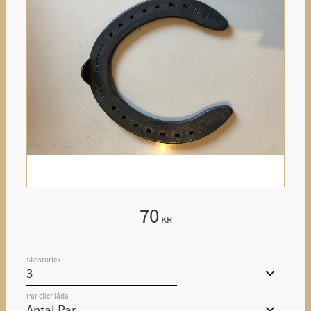
70
KR
Skostorlek
Par eller låda