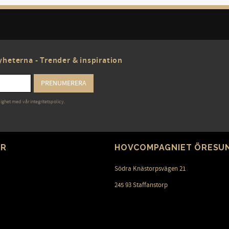
heterna - Trender & inspiration
PRENUMERERA
lighet med vår
integritetspolicy
.
ER
HOVCOMPAGNIET ÖRESU
Södra Knästorpsvägen 21
245 93 Staffanstorp