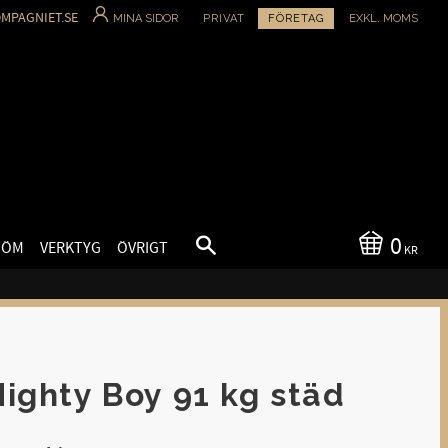
MPAGNIET.SE
MINA SIDOR
PRIVAT
FÖRETAG
EXKL. MOMS
0
SÖM
VERKTYG
ÖVRIGT
KR
ighty Boy 91 kg städ