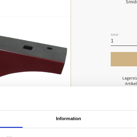
Smide
Antal
Lagerst
Artike
Vikt
Smidesstäd från Scott 
Information
Dela med dig
Facebook