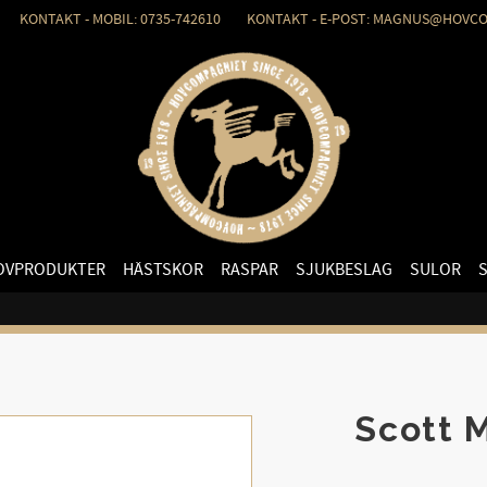
KONTAKT - MOBIL: 0735-742610 KONTAKT - E-POST: MAGNUS@HOVCO
OVPRODUKTER
HÄSTSKOR
RASPAR
SJUKBESLAG
SULOR
Scott M