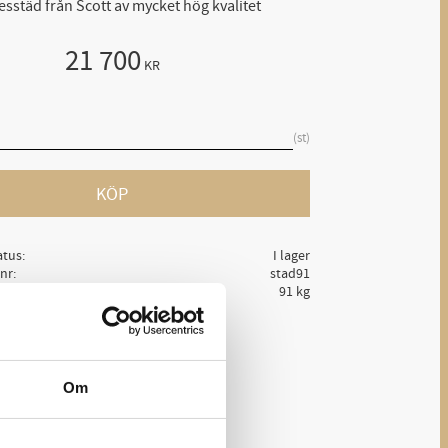
sstäd från Scott av mycket hög kvalitet
21 700
KR
st
KÖP
atus
I lager
lnr
stad91
91 kg
Ge ett omdöme!
av mycket hög kvalitet, i 91kg.
Om