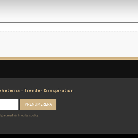
heterna - Trender & inspiration
PRENUMERERA
lighet med vår
integritetspolicy
.