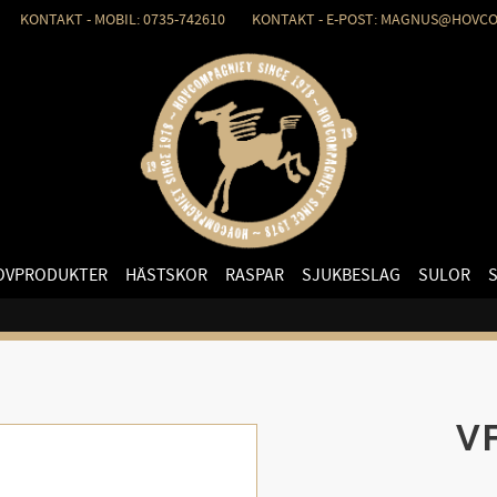
KONTAKT - MOBIL: 0735-742610 KONTAKT - E-POST: MAGNUS@HOVCO
OVPRODUKTER
HÄSTSKOR
RASPAR
SJUKBESLAG
SULOR
V