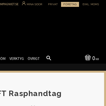
MPAGNIET.SE
MINA SIDOR
PRIVAT
FÖRETAG
EXKL. MOMS
0
SÖM
VERKTYG
ÖVRIGT
KR
FT Rasphandtag