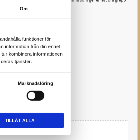
 passar de flesta rasparna. Gjort av gummi som ger en ett bra grepp
vå färger, blå och röd.
Om
andahålla funktioner för
n information från din enhet
 tur kombinera informationen
deras tjänster.
Marknadsföring
TILLÅT ALLA