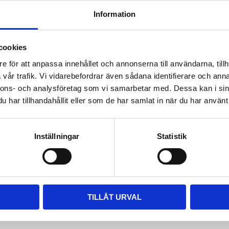
Rasphandtag från VFT,
på handtaget. Finns i t
Information
Dela med dig
Facebook
cookies
e för att anpassa innehållet och annonserna till användarna, tillh
Rutnätsvy
Listvy
vår trafik. Vi vidarebefordrar även sådana identifierare och anna
nnons- och analysföretag som vi samarbetar med. Dessa kan i sin
har tillhandahållit eller som de har samlat in när du har använt 
Inställningar
Statistik
TILLÅT URVAL