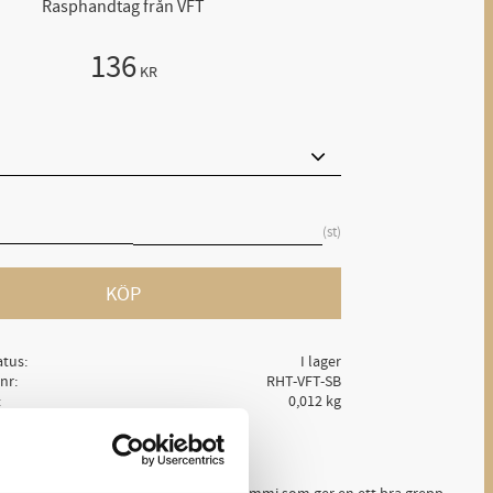
Rasphandtag från VFT
136
KR
st
KÖP
atus
I lager
lnr
RHT-VFT-SB
0,012 kg
Ge ett omdöme!