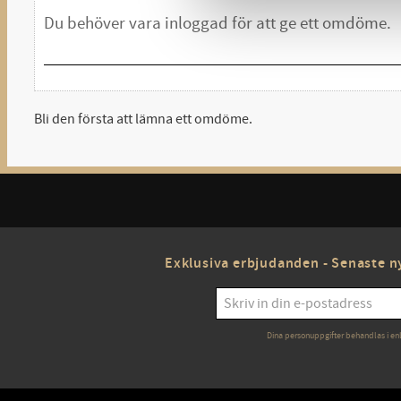
Bli den första att lämna ett omdöme.
Exklusiva erbjudanden - Senaste ny
Dina personuppgifter behandlas i en