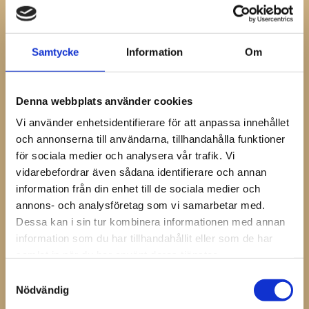
frisk hov så att hästen når sin optimala naturliga
prestanda.
Samtycke
Information
Om
Skon är gjord med maximalt material och fyller FEIF
regler för utställning och tävling.
Denna webbplats använder cookies
Måtten är i
Vi använder enhetsidentifierare för att anpassa innehållet
mm)
och annonserna till användarna, tillhandahålla funktioner
Järn
Järn
Rek.
för sociala medier och analysera vår trafik. Vi
Storlek
Längd
Bredd
Bredd
Tjocklek
Söm
vidarebefordrar även sådana identifierare och annan
3x0
120
117
22
10
E3
information från din enhet till de sociala medier och
2x0
127
124
22
10
E3
annons- och analysföretag som vi samarbetar med.
0
133
130
22
10
E4
Dessa kan i sin tur kombinera informationen med annan
1
140
137
22
10
E4
information som du har tillhandahållit eller som de har
samlat in när du har använt deras tjänster.
För dig som vill ha en tjockare Warrior Icelandic sko än
standard.
Samtyckesval
Nödvändig