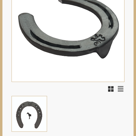
Rutnätsvy
Listvy