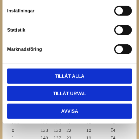
Fram hästsko.
Inställningar
Utanpåliggande tåkappa.
4 sömhål.
Statistik
Finns i storlek 3x0 - 1.
Oborrade eller med 2st 3/8” broddhål
Marknadsföring
Tillverkare: Werkman.
TILLÅT ALLA
Måtten är i
mm)
TILLÅT URVAL
Järn
Järn
Rek.
Storlek
Längd
Bredd
Bredd
Tjocklek
Söm
AVVISA
3x0
120
117
22
10
E3
2x0
127
124
22
10
E3
0
133
130
22
10
E4
1
140
137
22
10
E4