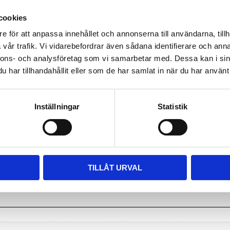
cookies
Storlek:
e för att anpassa innehållet och annonserna till användarna, tillh
M Höjd 165mm Bredd
vår trafik. Vi vidarebefordrar även sådana identifierare och anna
L Höjd 190mm Bred
nnons- och analysföretag som vi samarbetar med. Dessa kan i sin
Dela med dig
har tillhandahållit eller som de har samlat in när du har använt 
Inställningar
Statistik
TILLÅT URVAL