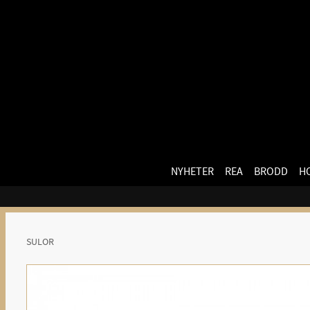
NYHETER
REA
BRODD
H
SULOR