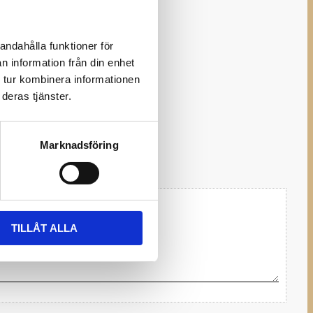
Ge ett omdöme!
andahålla funktioner för
: 165mm Tjocklek: 3mm
n information från din enhet
d: 190mm Tjocklek 3mm
 tur kombinera informationen
deras tjänster.
Marknadsföring
TILLÅT ALLA