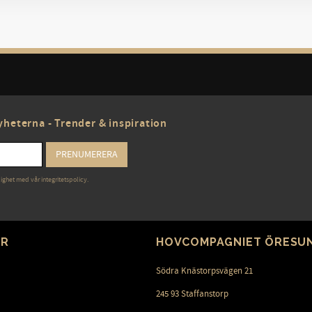
heterna - Trender & inspiration
PRENUMERERA
lighet med vår
integritetspolicy
.
ER
HOVCOMPAGNIET ÖRESU
Södra Knästorpsvägen 21
245 93 Staffanstorp