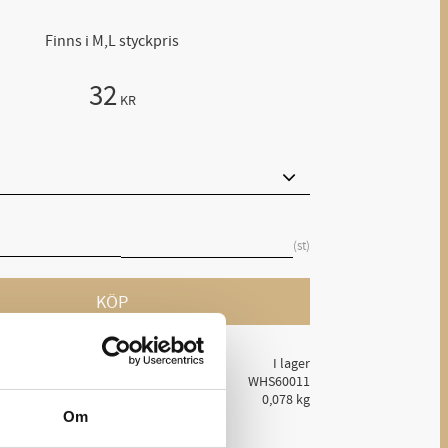
Finns i M,L styckpris
32
KR
st
KÖP
atus
I lager
lnr
WHS60011
0,078 kg
Om