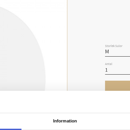
Storlek Sulor
Antal
Lagerst
Artike
Vikt
Information