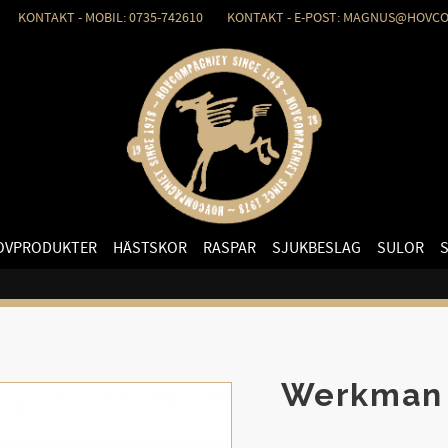
KONTAKT - MOBIL: 0735-742610 KONTAKT - E-POST: MAGNUS@HOVCO
OVPRODUKTER
HÄSTSKOR
RASPAR
SJUKBESLAG
SULOR
Werkman 