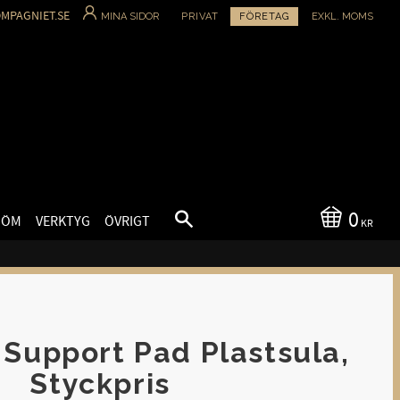
MPAGNIET.SE
MINA SIDOR
PRIVAT
FÖRETAG
EXKL. MOMS
0
SÖM
VERKTYG
ÖVRIGT
KR
Support Pad Plastsula,
Styckpris