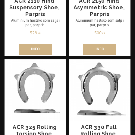
ACR 2110 Hind 
ACR 2150 Hind 
Suspensory Shoe, 
Asymmetric Shoe, 
Parpris
Parpris
Aluminium hästsko som säljs i
Aluminium hästsko som säljs i
par, parpris.
par, parpris.
528
500
KR
KR
INFO
INFO
ACR 325 Rolling 
ACR 330 Full 
Torsion Shoe, 
Rolling Shoe, 