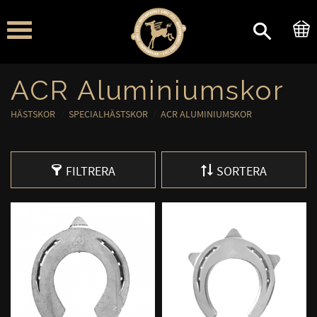
Meny
ACR Aluminiumskor
HÄSTSKOR
SPECIALHÄSTSKOR
ACR ALUMINIUMSKOR
FILTRERA
SORTERA