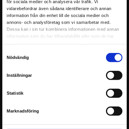
för sociala medier och analysera vår trafik. Vi
samma egenskaper. Säljs i par,
698
598
parpris.
KR
KR
vidarebefordrar även sådana identifierare och annan
information från din enhet till de sociala medier och
INFO
INFO
annons- och analysföretag som vi samarbetar med.
Dessa kan i sin tur kombinera informationen med annan
information som du har tillhandahållit eller som de har
samlat in när du har använt deras tjänster.
Samtyckesval
Nödvändig
Inställningar
Statistik
ACR 400 Straight 
ACR 430 Full 
Bar Shoe, Parpris
Rolling Straight 
Bar, Parpris
Aluminium hästsko som säljs i
Marknadsföring
par, parpris
Aluminium hästsko som säljs
endast i par, parpris.
472
648
KR
KR