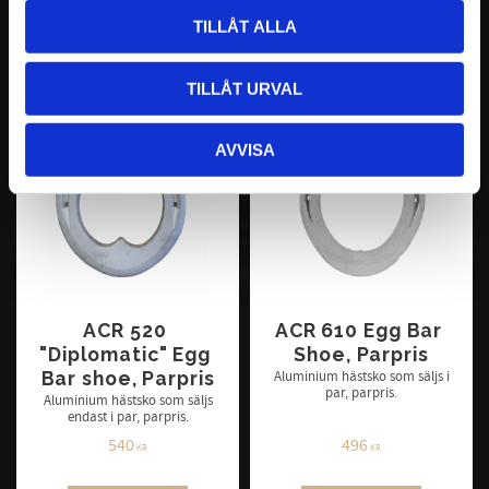
TILLÅT ALLA
INFO
INFO
TILLÅT URVAL
AVVISA
ACR 520 
ACR 610 Egg Bar 
"Diplomatic" Egg 
Shoe, Parpris
Bar shoe, Parpris
Aluminium hästsko som säljs i
par, parpris.
Aluminium hästsko som säljs
endast i par, parpris.
540
496
KR
KR