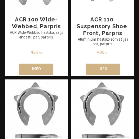
ACR 100 Wide-
ACR 110 
Webbed, Parpris
Suspensory Shoe 
Front, Parpris
ACR Wide-Webbed hästsko, säljs
endast i par, parpris.
Aluminium hästsko som säljs i
par, parpris.
486
498
KR
KR
INFO
INFO