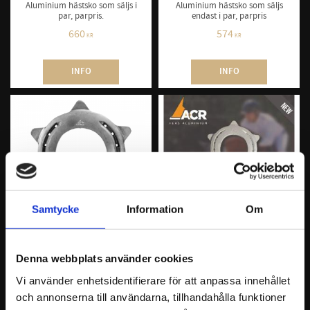
Aluminium hästsko som säljs i
Aluminium hästsko som säljs
par, parpris.
endast i par, parpris
660
574
KR
KR
INFO
INFO
Samtycke
Information
Om
ACR 360 Rocking 
ACR 372 Sport 
Denna webbplats använder cookies
Shoe, Parpris
Rocking Shoe, 
Parpris
Vi använder enhetsidentifierare för att anpassa innehållet
Aluminium hästsko som säljs i
par, parpris
Mildare variant av ACR 360
och annonserna till användarna, tillhandahålla funktioner
Rocking Shoe hästsko men