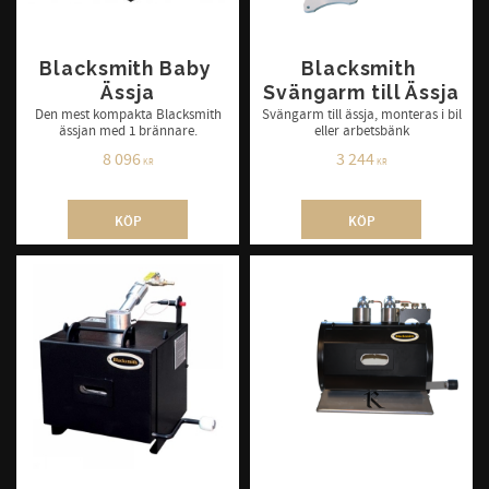
Blacksmith Baby 
Blacksmith 
Ässja
Svängarm till Ässja
Den mest kompakta Blacksmith
Svängarm till ässja, monteras i bil
ässjan med 1 brännare.
eller arbetsbänk
8 096
3 244
KR
KR
KÖP
KÖP