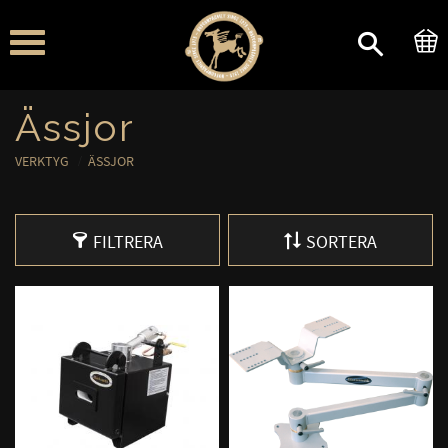
Meny
Ässjor
VERKTYG
ÄSSJOR
FILTRERA
SORTERA