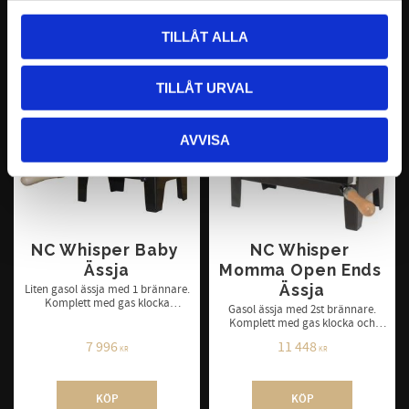
KÖP
KÖP
TILLÅT ALLA
TILLÅT URVAL
AVVISA
NC Whisper Baby 
NC Whisper 
Ässja
Momma Open Ends 
Ässja
Liten gasol ässja med 1 brännare.
Komplett med gas klocka
Gasol ässja med 2st brännare.
(regulator) och slang. Tändning
Komplett med gas klocka och
med tryckknapp
slang. Ässjan har två öppningar
7 996
11 448
för genomstick av t.ex. en järn
KR
KR
stång.
KÖP
KÖP