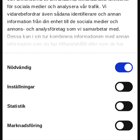
för sociala medier och analysera vår trafik. Vi
vidarebefordrar även sådana identifierare och annan
KÖP
KÖP
information från din enhet till de sociala medier och
annons- och analysföretag som vi samarbetar med.
Dessa kan i sin tur kombinera informationen med annan
information som du har tillhandahållit eller som de har
samlat in när du har använt deras tjänster.
Samtyckesval
Nödvändig
Inställningar
NC Relinerkit till 
NC Tool 
Whisper Momma
Tändkontakt till 
Statistik
Ässja
Ny komplett isolering till Whisper
Momma ässja.
Ny Pietzo tändkontakt till din NC
ässja.
Marknadsföring
3 296
324
KR
KR