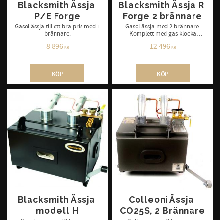
Blacksmith Ässja 
Blacksmith Ässja R 
P/E Forge
Forge 2 brännare
Gasol ässja till ett bra pris med 1
Gasol ässja med 2 brännare.
brännare.
Komplett med gas klocka
(regulator) och slang.
8 896
12 496
KR
KR
KÖP
KÖP
Blacksmith Ässja 
Colleoni Ässja 
modell H
CO25S, 2 Brännare