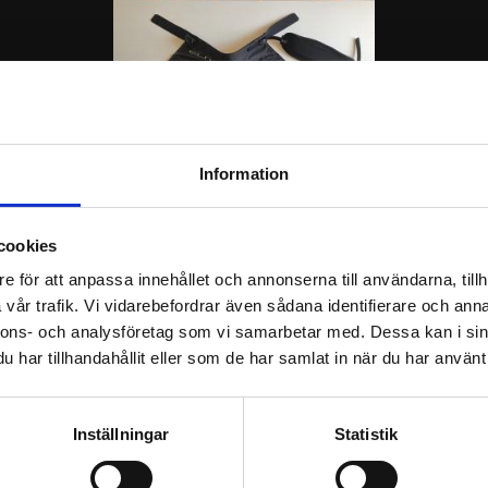
Information
cookies
Battlecreek Elite 
Hovslagarförkläde
e för att anpassa innehållet och annonserna till användarna, tillh
Hovslagarförkläde från Battlecreek
vår trafik. Vi vidarebefordrar även sådana identifierare och anna
3 496
KR
nnons- och analysföretag som vi samarbetar med. Dessa kan i sin
har tillhandahållit eller som de har samlat in när du har använt 
INFO
Inställningar
Statistik