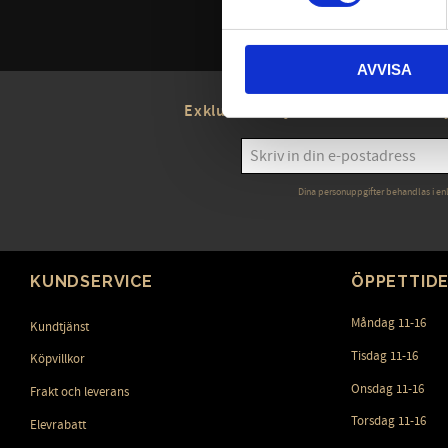
AVVISA
Exklusiva erbjudanden - Senaste ny
Dina personuppgifter behandlas i en
KUNDSERVICE
ÖPPETTID
Måndag 11-16
Kundtjänst
Tisdag 11-16
Köpvillkor
Onsdag 11-16
Frakt och leverans
Torsdag 11-16
Elevrabatt