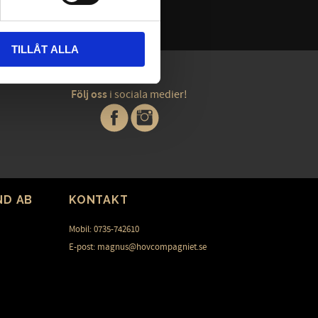
TILLÅT ALLA
Följ oss
i sociala medier!
ND AB
KONTAKT
Mobil: 0735-742610
E-post: magnus@hovcompagniet.se