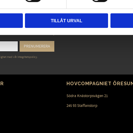
TILLÅT URVAL
heterna - Trender & inspiration
PRENUMERERA
lighet med vår
integritetspolicy
.
ER
HOVCOMPAGNIET ÖRESU
Södra Knästorpsvägen 21
245 93 Staffanstorp