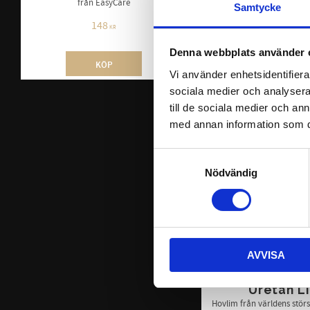
från EasyCare
svart och natur
Samtycke
148
328
KR
KR
Denna webbplats använder 
INFO
KÖP
Vi använder enhetsidentifierar
sociala medier och analysera 
till de sociala medier och a
med annan information som du 
Samtyckesval
Nödvändig
AVVISA
EasyCare Hoo
Uretan L
Hovlim från världens störst