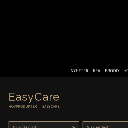
NYHETER
REA
BRODD
H
EasyCare
HOVPRODUKTER
EASYCARE
Prisintervall
Visa endast