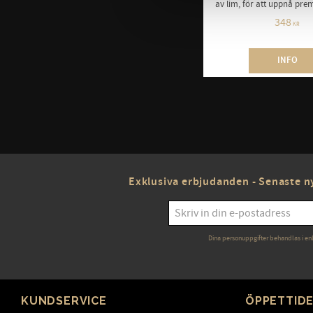
av lim, för att uppnå pre
348
KR
INFO
Exklusiva erbjudanden - Senaste ny
Dina personuppgifter behandlas i en
KUNDSERVICE
ÖPPETTID