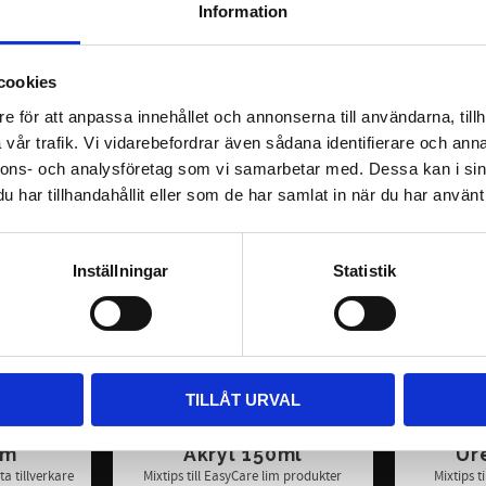
ell
Information
EasyCare Dispenser Gun Akryl
328
KR
cookies
KÖP
e för att anpassa innehållet och annonserna till användarna, tillh
vår trafik. Vi vidarebefordrar även sådana identifierare och anna
nnons- och analysföretag som vi samarbetar med. Dessa kan i sin
har tillhandahållit eller som de har samlat in när du har använt 
Inställningar
Statistik
TILLÅT URVAL
fLox 
EasyCare Mix Tips 
EasyC
im
Akryl 150ml
Ur
a tillverkare
Mixtips till EasyCare lim produkter
Mixtips t