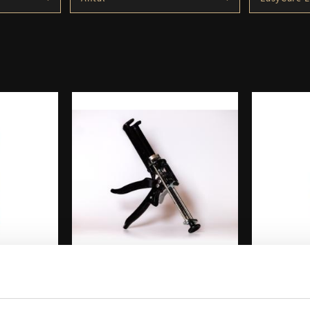
Styck
2
Låda 10st
2
HoofLox Na
HoofLox Bl
HoofLox Ure
1
HoofLox Ure
1
fLox 
EasyCare HoofLox 
EasyC
m
Dispenser Gun till 
Akryl 150ml
yCare, finns i
Supe