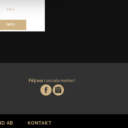
14
KR
INFO
Följ oss
i sociala medier!
ND AB
KONTAKT