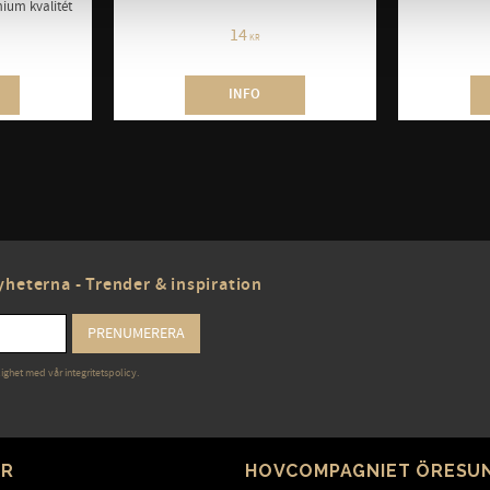
mium kvalitét
14
KR
INFO
heterna - Trender & inspiration
PRENUMERERA
lighet med vår
integritetspolicy
.
ER
HOVCOMPAGNIET ÖRESU