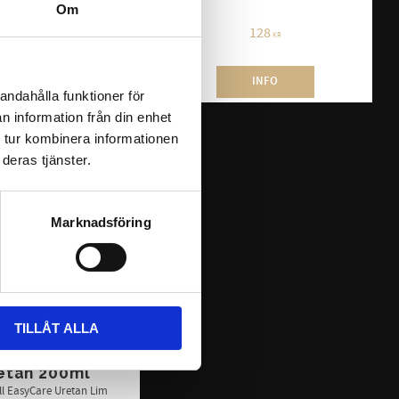
Om
188
128
KR
KR
INFO
KÖP
andahålla funktioner för
n information från din enhet
 tur kombinera informationen
deras tjänster.
Marknadsföring
TILLÅT ALLA
are Mix Tips 
etan 200ml
ill EasyCare Uretan Lim