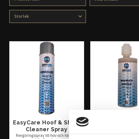
14
3 132
Finns i lager
8
Storlek
50ml
1
200ml
1
EasyCare Hoof & Shoe 
EasyCare Hoo
Cleaner Spray
Akryl Li
Rengöringsspray till hov och hästsko
Superlim av akryl från Eas