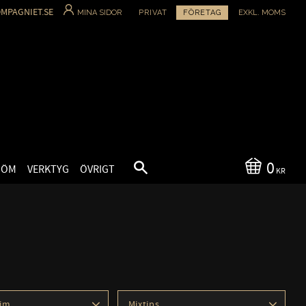
MPAGNIET.SE
MINA SIDOR
PRIVAT
FÖRETAG
EXKL. MOMS
0
SÖM
VERKTYG
ÖVRIGT
KR
Lim
Mixtips