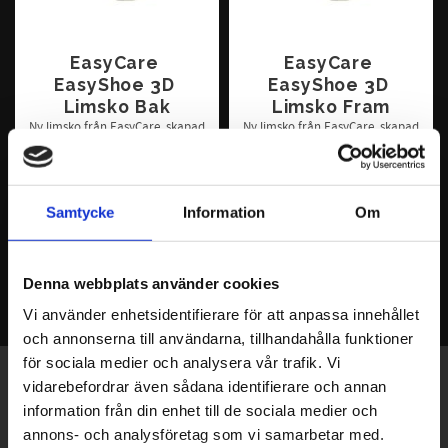
EasyCare 
EasyCare 
EasyShoe 3D 
EasyShoe 3D 
Limsko Bak
Limsko Fram
Ny limsko från EasyCare, skapad
Ny limsko från EasyCare, skapad
av Garret Ford. Säljes i par, pris
av Garret Ford. Säljes i par, pris
per par.
per par.
648
648
KR
KR
Samtycke
Information
Om
INFO
INFO
Denna webbplats använder cookies
Vi använder enhetsidentifierare för att anpassa innehållet
och annonserna till användarna, tillhandahålla funktioner
för sociala medier och analysera vår trafik. Vi
Exklusiva erbjudanden - Senaste nyheterna -
vidarebefordrar även sådana identifierare och annan
Trender & inspiration
information från din enhet till de sociala medier och
annons- och analysföretag som vi samarbetar med.