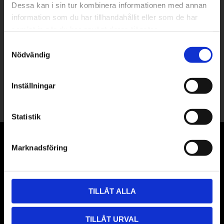
Dessa kan i sin tur kombinera informationen med annan
information som du har tillhandahållit eller som de har
PRENUMERERA
samlat in när du har använt deras tjänster.
Samtyckesval
Dina personuppgifter behandlas i enlighet med vår
integritetspolicy
.
Nödvändig
Följ oss
i sociala medier!
Inställningar
Statistik
KUNDSERVICE
Marknadsföring
Kundtjänst
Köpvillkor
TILLÅT ALLA
Frakt och leverans
Elevrabatt
TILLÅT URVAL