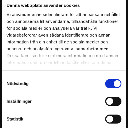
Denna webbplats använder cookies
Steven Beanie 16" 
Swiss Istor Grinder 
Extra Lång 
Duplex Skärpstål
Vi använder enhetsidentifierare för att anpassa innehållet
Halvrund Fil
Kvalitetsbryne som kan användas
och annonserna till användarna, tillhandahålla funktioner
för alla ändamål. När endast det
Extra lång halvrund fil till järn.
för sociala medier och analysera vår trafik. Vi
bästa är bra nog.
338
480
vidarebefordrar även sådana identifierare och annan
KR
KR
information från din enhet till de sociala medier och
annons- och analysföretag som vi samarbetar med.
INFO
KÖP
Dessa kan i sin tur kombinera informationen med annan
information som du har tillhandahållit eller som de har
samlat in när du har använt deras tjänster.
Samtyckesval
Nödvändig
Inställningar
Statistik
Swiss Istor 
Swiss Istor 