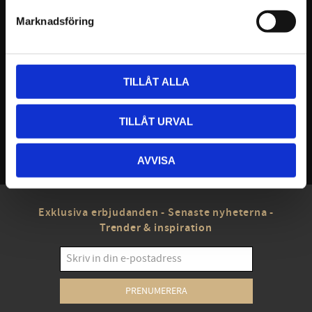
Sharpener 
Sharpener 
Professional
Standard
Marknadsföring
Kvalitets bryne/skärpstål för de
Kvalitets bryne/skärpstål för de
flesta ändamål.
flesta ändamål
298
218
KR
KR
TILLÅT ALLA
KÖP
KÖP
TILLÅT URVAL
AVVISA
Exklusiva erbjudanden - Senaste nyheterna -
Trender & inspiration
PRENUMERERA