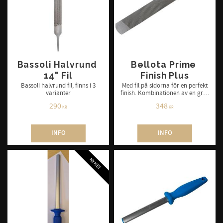
Bassoli Halvrund 
Bellota Prime 
14" Fil
Finish Plus
Bassoli halvrund fil, finns i 3
Med fil på sidorna för en perfekt
varianter
finish. Kombinationen av en grov
och en extra fin fil gör att du kan
290
348
uppnå den perfekta finishen.
KR
KR
INFO
INFO
NYHET