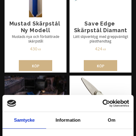
Mustad Skärpstål 
Save Edge 
Ny Modell
Skärpstål Diamant
Mustads nya och förbättrade
​Lätt slipverktyg med greppvänligt
skärpstål
plasthandtag
430
424
KR
KR
KÖP
KÖP
Samtycke
Information
Om