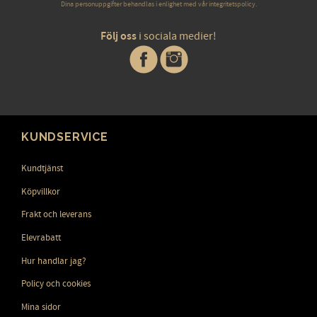
Dina personuppgifter behandlas i enlighet med vår
integritetspolicy
.
Följ oss
i sociala medier!
KUNDSERVICE
Kundtjänst
Köpvillkor
Frakt och leverans
Elevrabatt
Hur handlar jag?
Policy och cookies
Mina sidor