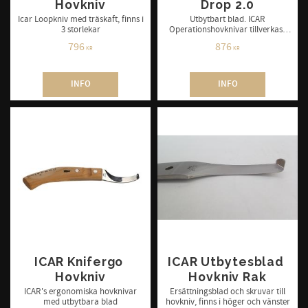
Hovkniv
Drop 2.0
Icar Loopkniv med träskaft, finns i
Utbytbart blad. ICAR
3 storlekar
Operationshovknivar tillverkas i
Italien av superskarpt rostfritt stål
796
876
designat för att steriliseras i
KR
KR
autoklav!
INFO
INFO
ICAR Knifergo 
ICAR Utbytesblad 
Hovkniv
Hovkniv Rak
ICAR's ergonomiska hovknivar
Ersättningsblad och skruvar till
med utbytbara blad
hovkniv, finns i höger och vänster