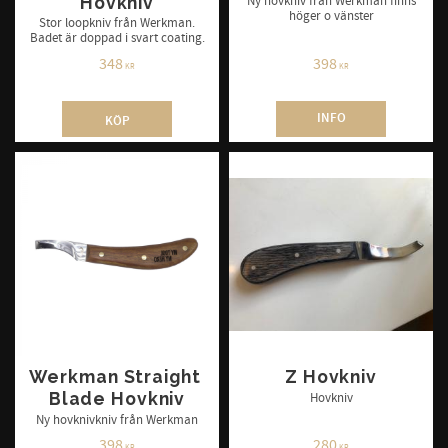
Hovkniv
Ny hovkniv från Werkman finns
höger o vänster
Stor loopkniv från Werkman.
Badet är doppad i svart coating.
348
398
KR
KR
INFO
KÖP
Werkman Straight 
Z Hovkniv
Blade Hovkniv
Hovkniv
Ny hovknivkniv från Werkman
398
280
KR
KR