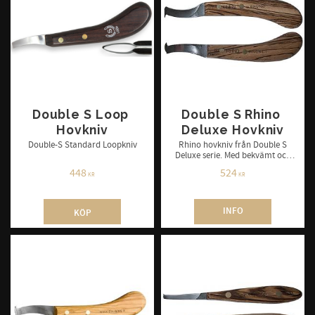
Double S Loop 
Double S Rhino 
Hovkniv
Deluxe Hovkniv
Double-S Standard Loopkniv
Rhino hovkniv från Double S
Deluxe serie. Med bekvämt och
ergonomiskt utformat handtag.
448
524
Finns i höger och vänster.
KR
KR
INFO
KÖP