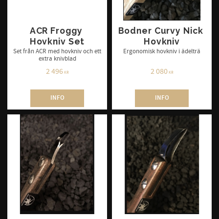
ACR Froggy 
Bodner Curvy Nick 
Hovkniv Set
Hovkniv
Set från ACR med hovkniv och ett
Ergonomisk hovkniv i ädelträ
extra knivblad
2 496
2 080
KR
KR
INFO
INFO