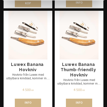
INFO
KÖP
Luwex Banana 
Luwex Banana 
Hovkniv
Thumb-friendly 
Hovkniv
​Hovkniv från Luwex med
utbytbara knivblad, kommer med
​Hovkniv från Luwex med
3 blad och verktyg för byte av
utbytbara knivblad, kommer med
knivblad
3 blad och verktyg för byte av
4 500
4 500
knivblad
KR
KR
INFO
INFO