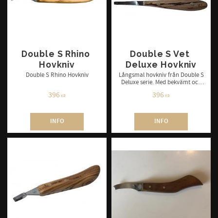
Double S Rhino 
Double S Vet 
Hovkniv
Deluxe Hovkniv
Double S Rhino Hovkniv
Långsmal hovkniv från Double S
Deluxe serie. Med bekvämt och
ergonomiskt utformat handtag.
396
396
Finns i höger och vänster.
KR
KR
INFO
INFO