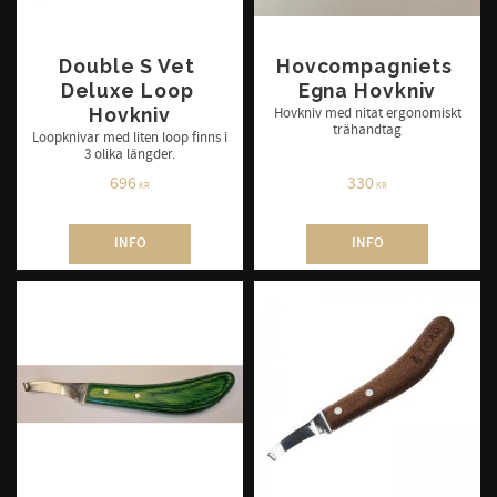
Double S Vet 
Hovcompagniets 
Deluxe Loop 
Egna Hovkniv
Hovkniv
Hovkniv med nitat ergonomiskt
trähandtag
Loopknivar med liten loop finns i
3 olika längder.
696
330
KR
KR
INFO
INFO