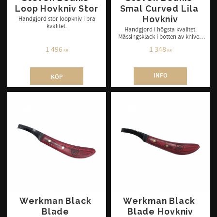
Loop Hovkniv Stor
Smal Curved Lila 
Hovkniv
Handgjord stor loopkniv i bra
kvalitet.
Handgjord i högsta kvalitet.
Mässingsklack i botten av kniven
för varmskoning. Finns i höger
1 496
1 348
och vänster.
KR
KR
INFO
KÖP
Werkman Black 
Werkman Black 
Blade 
Blade Hovkniv