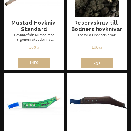
Mustad Hovkniv 
Reservskruv till 
Standard
Bodners hovknivar
​Hovkniv från Mustad med
Passar all Bodnerknivar
ergonomiskt utformat
trähandtag som ger ett
188
108
komfortabelt grepp och överför
KR
KR
kraften till bladet.
INFO
KÖP