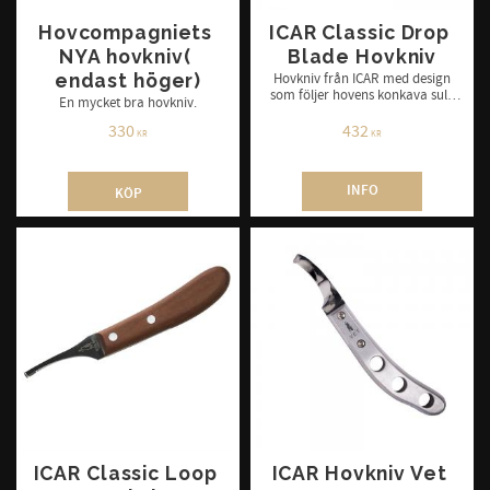
Hovcompagniets 
ICAR Classic Drop 
NYA hovkniv( 
Blade Hovkniv
endast höger)
Hovkniv från ICAR med design
som följer hovens konkava sula
En mycket bra hovkniv.
och därigenom förenklar
trimningen. Finns i höger &
330
432
KR
KR
vänster.
INFO
KÖP
ICAR Classic Loop 
ICAR Hovkniv Vet 