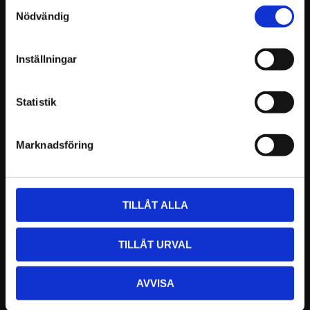
Samtyckesval
Nödvändig
INFO
KÖP
Inställningar
Statistik
Marknadsföring
TILLÅT ALLA
ICAR Vet 2.0 Loop 
ICAR Vet 2.0 
Hovkniv 35mm
Utbytesblad, Drop 
och Straight
ICAR loopkniv tillverkas i Italien av
TILLÅT URVAL
superskarpt rostfritt stål designat
Reservblad inklusive fästskruv till
för att steriliseras i autoklav!
din hovkniv ICAR Vet 2.0 Drop eller
35mm variant
rak
1 468
476
AVVISA
KR
KR