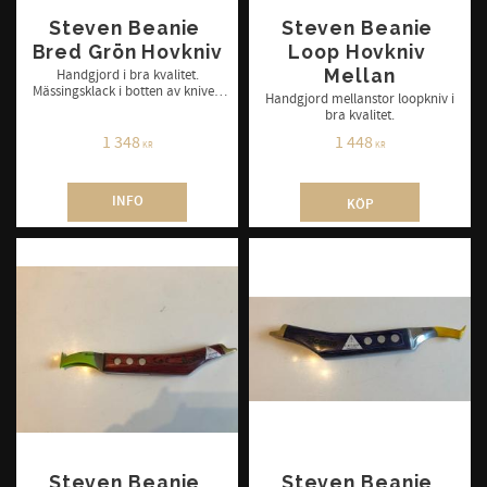
Steven Beanie 
Steven Beanie 
Bred Grön Hovkniv
Loop Hovkniv 
Mellan
Handgjord i bra kvalitet.
Mässingsklack i botten av kniven
Handgjord mellanstor loopkniv i
för varmskoning. Finns i höger
bra kvalitet.
och vänster.
1 348
1 448
KR
KR
INFO
KÖP
Steven Beanie 
Steven Beanie 