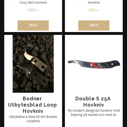
Cuvy Nick hovkniv
hovkniv
688
688
KR
KR
INFO
INFO
Bodner 
Double S 25A 
Utbytesblad Loop 
Hovkniv
Hovkniv
Ny modern designad hovkniv med
böjning på bladet och med ett
Utbytesbara blad till din Bodner
ergonomiskt trähandtag. Bra
Loopkniv
kvalitet till ett rimligt pris. Finns i