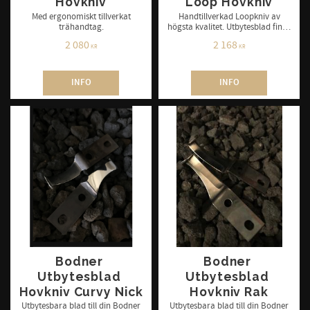
Hovkniv
Loop Hovkniv
Med ergonomiskt tillverkat
Handtillverkad Loopkniv av
trähandtag.
högsta kvalitet. Utbytesblad finns
att köpa till.
2 080
2 168
KR
KR
INFO
INFO
Bodner 
Bodner 
Utbytesblad 
Utbytesblad 
Hovkniv Curvy Nick
Hovkniv Rak
Utbytesbara blad till din Bodner
Utbytesbara blad till din Bodner