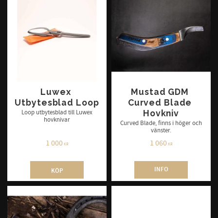
Luwex 
Mustad GDM 
Utbytesblad Loop
Curved Blade 
Hovkniv
Loop utbytesblad till Luwex
hovknivar
Curved Blade, finns i höger och
vänster.
1 000
1 060
KR
KR
INFO
KÖP