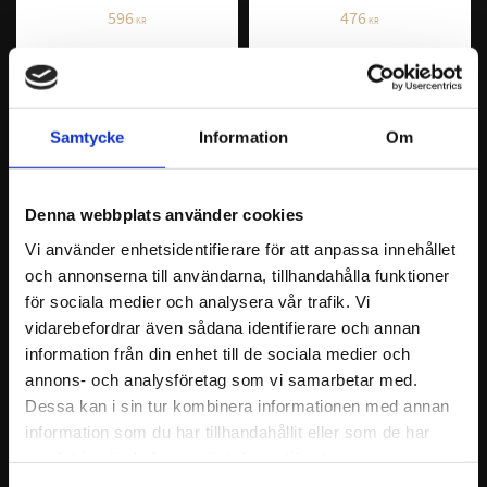
596
476
KR
KR
INFO
INFO
Samtycke
Information
Om
Denna webbplats använder cookies
Vi använder enhetsidentifierare för att anpassa innehållet
och annonserna till användarna, tillhandahålla funktioner
för sociala medier och analysera vår trafik. Vi
vidarebefordrar även sådana identifierare och annan
information från din enhet till de sociala medier och
ICAR Vet 2.0 
ICAR Vet 2.0 Loop 
annons- och analysföretag som vi samarbetar med.
Hovkniv Aluminium 
Hovkniv 11mm
rak
Dessa kan i sin tur kombinera informationen med annan
ICAR loopkniv tillverkas i Italien av
superskarpt rostfritt stål designat
ICAR Veteirnärshovknivar
information som du har tillhandahållit eller som de har
för att steriliseras i autoklav!
tillverkas i Italien av superskarpt
11mm variant
samlat in när du har använt deras tjänster.
rostfritt stål designat för att
796
1 196
steriliseras i autoklav!
KR
KR