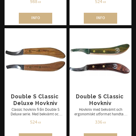
höger och vänster.
988
524
KR
KR
INFO
INFO
Double S Classic 
Double S Classic 
Deluxe Hovkniv
Hovkniv
Classic hovkniv från Double S
Hovkniv med bekvämt och
Deluxe serie. Med bekvämt och
ergonomiskt utformat handtag.
ergonomiskt utformat handtag.
Finns i höger och vänster.
524
336
Finns i höger och vänster.
KR
KR