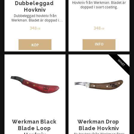
Dubbeleggad 
Hovkniv från Werkman. Bladet är
doppad i svart coating.
Hovkniv
Dubbeleggad hovkniv från
Werkman. Bladet är doppad i
svart coating
348
348
KR
KR
INFO
KÖP
NYHET
Werkman Black 
Werkman Drop 
Blade Loop 
Blade Hovkniv