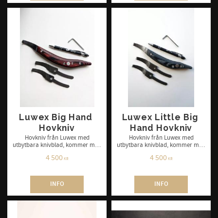
Luwex Big Hand 
Luwex Little Big 
Hovkniv
Hand Hovkniv
Hovkniv från Luwex med
​Hovkniv från Luwex med
utbytbara knivblad, kommer med
utbytbara knivblad, kommer med
3 blad och verktyg för byte av
3 blad och verktyg för byte av
4 500
4 500
knivblad
knivblad
KR
KR
INFO
INFO