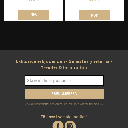
INFO
KÖP
Exklusiva erbjudanden - Senaste nyheterna -
Trender & inspiration
PRENUMERERA
Dina personuppgifter behandlas i enlighet med vår
integritetspolicy
.
Följ oss
i sociala medier!