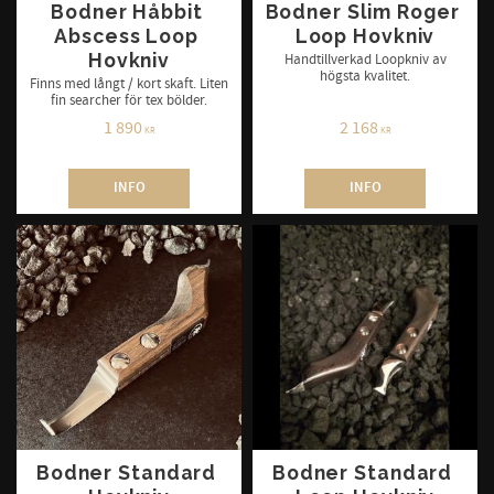
Bodner Håbbit 
Bodner Slim Roger 
Abscess Loop 
Loop Hovkniv
Hovkniv
Handtillverkad Loopkniv av
högsta kvalitet.
Finns med långt / kort skaft. Liten
fin searcher för tex bölder.
1 890
2 168
KR
KR
INFO
INFO
Bodner Standard 
Bodner Standard 