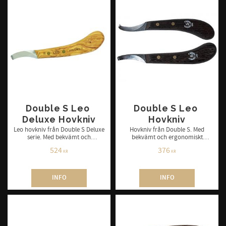
Double S Leo 
Double S Leo 
Deluxe Hovkniv
Hovkniv
Leo hovkniv från Double S Deluxe
Hovkniv från Double S. Med
serie. Med bekvämt och
bekvämt och ergonomiskt
ergonomiskt utformat handtag.
utformat handtag. Finns i höger
524
376
Finns i höger och vänster.
och vänster.
KR
KR
INFO
INFO