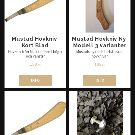
Mustad Hovkniv 
Mustad Hovkniv Ny 
Kort Blad
Modell 3 varianter
Hovkniv från Mustad finns i höger
Mustads nya och förbättrade
och vänster
hovknivar
188
188
KR
KR
INFO
INFO