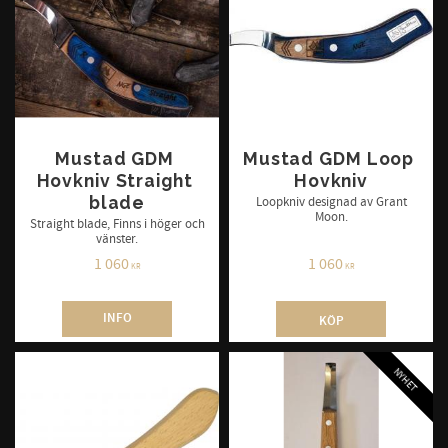
Mustad GDM 
Mustad GDM Loop 
Hovkniv Straight 
Hovkniv
blade
Loopkniv designad av Grant
Moon.
Straight blade, Finns i höger och
vänster.
1 060
1 060
KR
KR
INFO
KÖP
NYHET