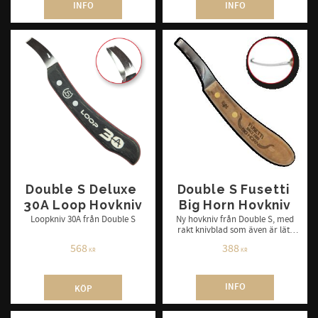
INFO
INFO
Double S Deluxe 
Double S Fusetti 
30A Loop Hovkniv
Big Horn Hovkniv
Loopkniv 30A från Double S
Ny hovkniv från Double S, med
rakt knivblad som även är lätt
böjt
568
388
KR
KR
INFO
KÖP