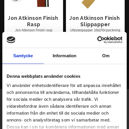
Jon Atkinson Finish 
Jon Atkinson Finish 
Rasp
Slippapper
Jon Atkinson Finish rasp
Utbytespapper 10st/förpackning
790
140
KR
KR
INFO
KÖP
Samtycke
Information
Om
Denna webbplats använder cookies
Vi använder enhetsidentifierare för att anpassa innehållet
och annonserna till användarna, tillhandahålla funktioner
för sociala medier och analysera vår trafik. Vi
Exklusiva erbjudanden - Senaste nyheterna -
vidarebefordrar även sådana identifierare och annan
Trender & inspiration
information från din enhet till de sociala medier och
annons- och analysföretag som vi samarbetar med.
Dessa kan i sin tur kombinera informationen med annan