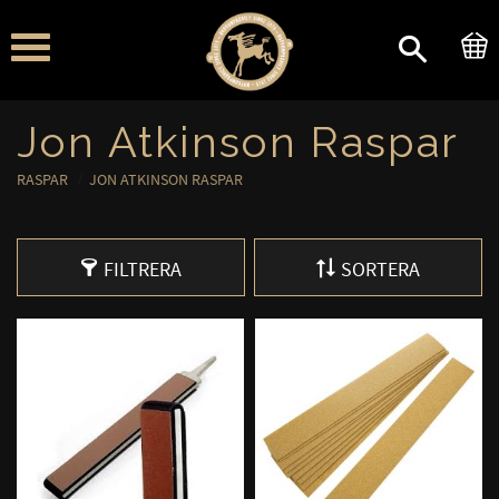
Meny
Jon Atkinson Raspar
RASPAR
JON ATKINSON RASPAR
FILTRERA
SORTERA