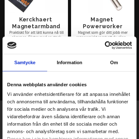
Kerckhaert 
Magnet 
Magnetarmband
Powerworker
Praktiskt för att lätt kunna nå till
Magnet som gör ditt jobb mer
sömmen. Fästes med en stark
ergonomiskt samt att du slipper
kardborre .endast en storlek
all kontakt med materialet.
224
498
KR
KR
Samtycke
Information
Om
KÖP
KÖP
Denna webbplats använder cookies
Vi använder enhetsidentifierare för att anpassa innehållet
och annonserna till användarna, tillhandahålla funktioner
för sociala medier och analysera vår trafik. Vi
Exklusiva erbjudanden - Senaste nyheterna -
vidarebefordrar även sådana identifierare och annan
Trender & inspiration
information från din enhet till de sociala medier och
annons- och analysföretag som vi samarbetar med.
Dessa kan i sin tur kombinera informationen med annan