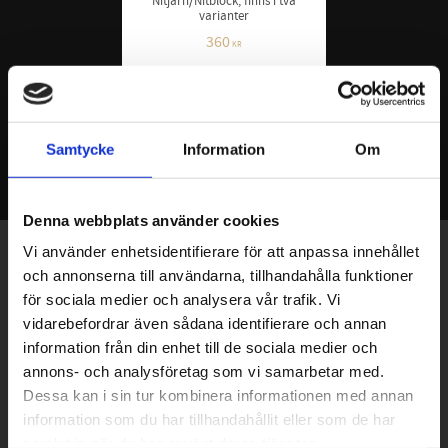
Nitjärn/Nitblock, finns i två
varianter
360
KR
INFO
Samtycke
Information
Om
Denna webbplats använder cookies
Vi använder enhetsidentifierare för att anpassa innehållet
Exklusiva erbjudanden - Senaste nyheterna -
och annonserna till användarna, tillhandahålla funktioner
Trender & inspiration
för sociala medier och analysera vår trafik. Vi
vidarebefordrar även sådana identifierare och annan
information från din enhet till de sociala medier och
annons- och analysföretag som vi samarbetar med.
PRENUMERERA
Dessa kan i sin tur kombinera informationen med annan
Dina personuppgifter behandlas i enlighet med vår
integritetspolicy
.
information som du har tillhandahållit eller som de har
samlat in när du har använt deras tjänster.