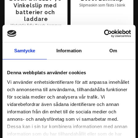
Vinkelslip med 
Slipmaskin som fästs i bänk
batterier och 
laddare
Vinkelslip från Bosch, kommer
med batterier och laddare
3 496
8 950
KR
KR
Samtycke
Information
Om
KÖP
KÖP
Denna webbplats använder cookies
Vi använder enhetsidentifierare för att anpassa innehållet
och annonserna till användarna, tillhandahålla funktioner
för sociala medier och analysera vår trafik. Vi
vidarebefordrar även sådana identifierare och annan
information från din enhet till de sociala medier och
annons- och analysföretag som vi samarbetar med.
Dessa kan i sin tur kombinera informationen med annan
Huvema Slipmaskin
Londonderry/Clarke 
information som du har tillhandahållit eller som de har