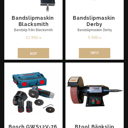
Bandslipmaskin 
Bandslipmaskin 
Blacksmith
Derby
Bandslip från Blacksmith
Bandslipmaskin Derby
11 992
5 500
KR
KR
INFO
KÖP
Bosch GWS12V-76 
Btool Bänkslip