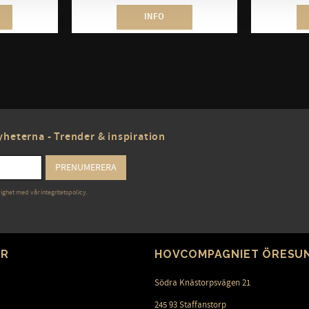
INFO
heterna - Trender & inspiration
PRENUMERERA
lighet med vår
integritetspolicy
.
ER
HOVCOMPAGNIET ÖRESU
Södra Knästorpsvägen 21
245 93 Staffanstorp