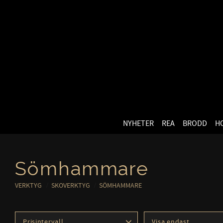
NYHETER
REA
BRODD
H
Sömhammare
VERKTYG
SKOVERKTYG
SÖMHAMMARE
Prisintervall
Visa endast