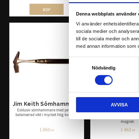
INFO
KÖP
Denna webbplats använder 
Vi använder enhetsidentifierar
sociala medier och analysera 
till de sociala medier och a
med annan information som du 
Samtyckesval
Nödvändig
Jim Keith Sömhammare
Mustad GDM E
AVVISA
Sömhamm
Exklusiv sömhammare med perfekt
balanserad vikt i mycket hög kvalitet.
Välbalanserad sömha
magnet.
1 860
1 462
KR
KR