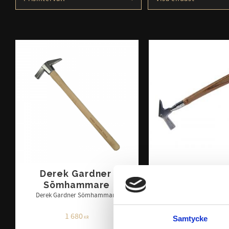
570
3 080
Finns i lager
10
Derek Gardner 
Double S Söm
Sömhammare
Sömhammare tillverkad 
med ergonomiskt utforma
Derek Gardner Sömhammare
magnet i skaftets ände.
storlekar.
1 680
1 348
Samtycke
KR
KR