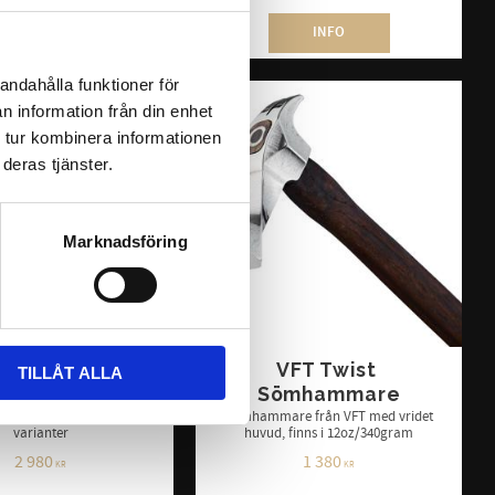
INFO
INFO
andahålla funktioner för
n information från din enhet
 tur kombinera informationen
deras tjänster.
Marknadsföring
ven Beanie 
VFT Twist 
TILLÅT ALLA
mhammare
Sömhammare
nies nya sömhammare, två
Sömhammare från VFT med vridet
varianter
huvud, finns i 12oz/340gram
2 980
1 380
KR
KR