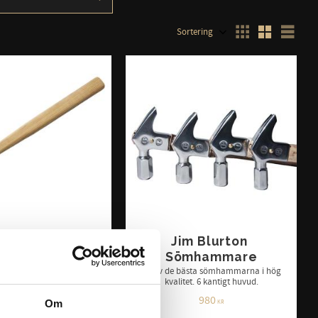
340 gr
1
Välj sortering
Välj
 Sömhammare
Jim Blurton 
Sömhammare
 med utmärkt hållbarhet
ng. Magnet i skaftet. Finns i
En av de bästa sömhammarna i hög
2 storlekar
kvalitet. 6 kantigt huvud.
1 424
980
Om
KR
KR