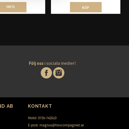
INFO
KÖP
Följ oss
i sociala medier!
ND AB
KONTAKT
Mobil: 0735-742610
E-post: magnus@hovcompagniet.se