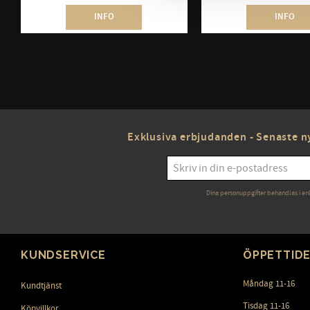
INFO
INFO
Exklusiva erbjudanden - Senaste ny
Dina personuppgifter behandlas i en
KUNDSERVICE
ÖPPETTID
Måndag 11-16
Kundtjänst
Tisdag 11-16
Köpvillkor