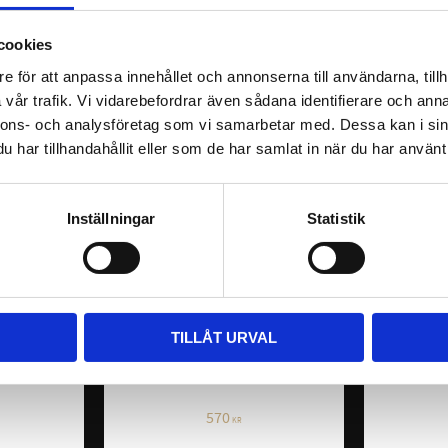
KÖP
cookies
e för att anpassa innehållet och annonserna till användarna, tillh
vår trafik. Vi vidarebefordrar även sådana identifierare och anna
nnons- och analysföretag som vi samarbetar med. Dessa kan i sin
har tillhandahållit eller som de har samlat in när du har använt 
Inställningar
Statistik
lite 
Mustad Sömhammare
Ste
TILLÅT URVAL
are
Sö
Prisvärt verktyg av kvalité, finns i 3 olika
storlekar.
mmare med
Steven Bea
570
KR