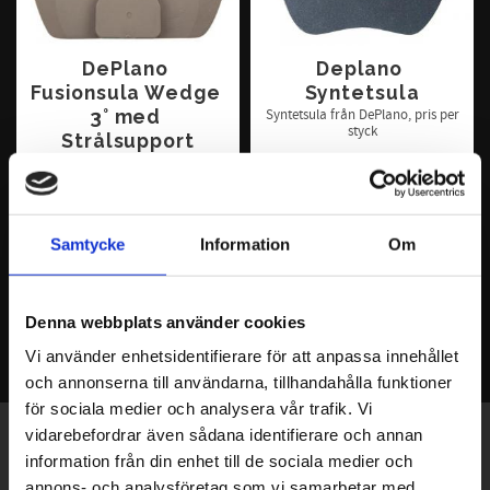
DePlano 
Deplano 
Fusionsula Wedge 
Syntetsula
3° med 
Syntetsula från DePlano, pris per
styck
Strålsupport
3° Kilad Fusionsula Syntet/Läder
med strålsupport. Pris per styck.
158
46
KR
KR
Samtycke
Information
Om
INFO
INFO
Denna webbplats använder cookies
Vi använder enhetsidentifierare för att anpassa innehållet
och annonserna till användarna, tillhandahålla funktioner
för sociala medier och analysera vår trafik. Vi
vidarebefordrar även sådana identifierare och annan
Exklusiva erbjudanden - Senaste nyheterna -
information från din enhet till de sociala medier och
Trender & inspiration
annons- och analysföretag som vi samarbetar med.