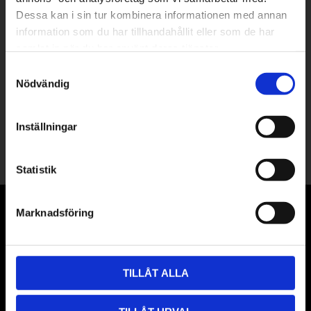
Dessa kan i sin tur kombinera informationen med annan
information som du har tillhandahållit eller som de har
samlat in när du har använt deras tjänster.
PRENUMERERA
Samtyckesval
Dina personuppgifter behandlas i enlighet med vår
integritetspolicy
.
Nödvändig
Följ oss
i sociala medier!
Inställningar
Statistik
KUNDSERVICE
Marknadsföring
Kundtjänst
Köpvillkor
TILLÅT ALLA
Frakt och leverans
Elevrabatt