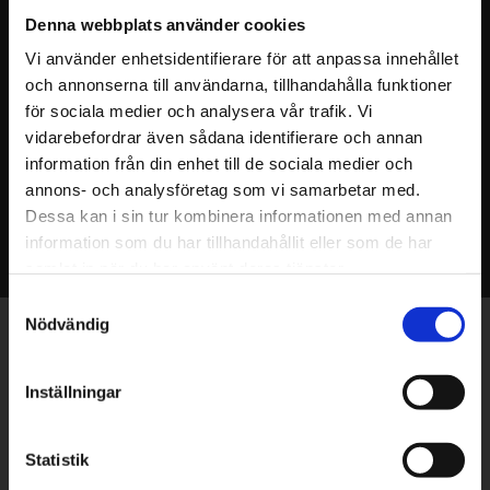
VFT Supreme 
VFT Supreme 
Denna webbplats använder cookies
Straightbar Front
Straightbar Hind
Vi använder enhetsidentifierare för att anpassa innehållet
Ring hästsko som framförallt är
Mycket välarbetad hästsko i hög
framtagen för tävlings hästar.
kvalitet med en fantastisk finish.
och annonserna till användarna, tillhandahålla funktioner
Mycket välarbetad sko i hög
320
308
kvalitet med en fantastisk finish.
KR
KR
för sociala medier och analysera vår trafik. Vi
vidarebefordrar även sådana identifierare och annan
INFO
INFO
information från din enhet till de sociala medier och
annons- och analysföretag som vi samarbetar med.
Dessa kan i sin tur kombinera informationen med annan
information som du har tillhandahållit eller som de har
samlat in när du har använt deras tjänster.
Samtyckesval
Nödvändig
Exklusiva erbjudanden - Senaste nyheterna -
Trender & inspiration
Inställningar
Statistik
PRENUMERERA