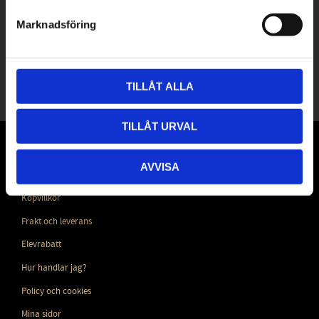
Dina personuppgifter behandlas i enlighet med vår
integritetspolicy
.
Marknadsföring
Följ oss
i sociala medier!
TILLÅT ALLA
TILLÅT URVAL
KUNDSERVICE
AVVISA
Kundtjänst
Köpvillkor
Frakt och leverans
Elevrabatt
Hur handlar jag?
Policy och cookies
Mina sidor