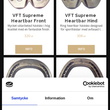
VFT Supreme 
VFT Supreme 
Heartbar Front
Heartbar Hind
Mycket välarbetad hästsko i hög
Ring heartbar hästsko designad
kvalitet med en fantastisk finish.
för sporthästar med avfasad tå
för att underlätta överrullning.
320
308
Lämpar sig väl för hästar med
KR
KR
hovledsproblem.
INFO
INFO
Samtycke
Information
Om