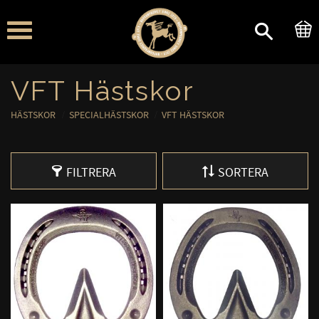
Meny
VFT Hästskor
HÄSTSKOR
SPECIALHÄSTSKOR
VFT HÄSTSKOR
FILTRERA
SORTERA