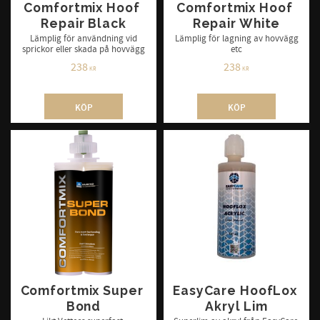
Comfortmix Hoof 
Comfortmix Hoof 
Repair Black
Repair White
Lämplig för användning vid
Lämplig för lagning av hovvägg
sprickor eller skada på hovvägg
etc
238
238
KR
KR
KÖP
KÖP
Comfortmix Super 
EasyCare HoofLox 
Bond
Akryl Lim