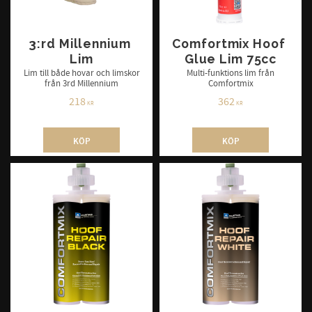
3:rd Millennium 
Comfortmix Hoof 
Lim
Glue Lim 75cc
Lim till både hovar och limskor
Multi-funktions lim från
från 3rd Millennium
Comfortmix
218
362
KR
KR
KÖP
KÖP