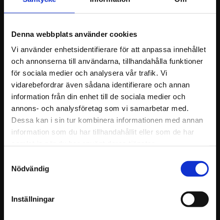
Denna webbplats använder cookies
Vi använder enhetsidentifierare för att anpassa innehållet
och annonserna till användarna, tillhandahålla funktioner
för sociala medier och analysera vår trafik. Vi
vidarebefordrar även sådana identifierare och annan
information från din enhet till de sociala medier och
annons- och analysföretag som vi samarbetar med.
Dessa kan i sin tur kombinera informationen med annan
Top Gum Lim Race 
Top Gum Lim Svart 
information som du har tillhandahållit eller som de har
490ml
490ml
samlat in när du har använt deras tjänster.
Högeffektivt lim för plastning av
Top Gum rekonstruktionslim är
hovar för barfotakörning.
baserat på metakrylat. Du kan
Samtyckesval
använda limet för att fästa
material av järn, aluminium och
Nödvändig
1 180
1 080
kompositmaterial.
KR
KR
Inställningar
KÖP
KÖP