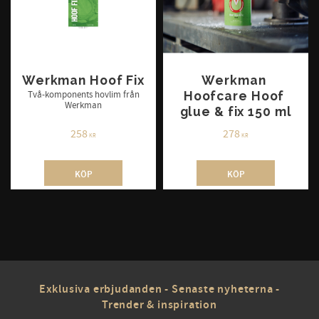
Werkman Hoof Fix
Werkman 
Hoofcare Hoof 
Två-komponents hovlim från
Werkman
glue & fix 150 ml
258
278
KR
KR
KÖP
KÖP
Exklusiva erbjudanden - Senaste nyheterna -
Trender & inspiration