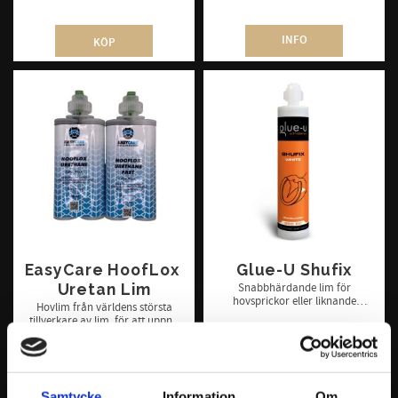
INFO
KÖP
EasyCare HoofLox 
Glue-U Shufix
Uretan Lim
Snabbhärdande lim för
hovsprickor eller liknande
Hovlim från världens största
reparationer.
tillverkare av lim, för att uppnå
premium kvalitét
348
328
KR
KR
INFO
INFO
Samtycke
Information
Om