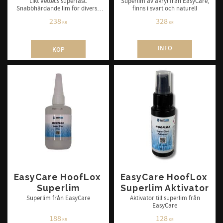
Likt Vettecs superfast.
Superlim av akryl från EasyCare,
Snabbhärdande lim för diverse
finns i svart och naturell
lagningar / korregeringar
238
328
KR
KR
INFO
KÖP
EasyCare HoofLox 
EasyCare HoofLox 
Superlim
Superlim Aktivator
Superlim från EasyCare
Aktivator till superlim från
EasyCare
188
128
KR
KR