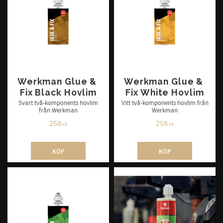
Werkman Glue & 
Werkman Glue & 
Fix Black Hovlim
Fix White Hovlim
Svart två-komponents hovlim
Vitt två-komponents hovlim från
från Werkman
Werkman
258
258
KR
KR
KÖP
KÖP