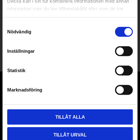
Dessa kan i sin tur kombinera informationen med annan
information som du har tillhandahållit eller som de har
PRENUMERERA
samlat in när du har använt deras tjänster.
Dina personuppgifter behandlas i enlighet med vår
integritetspolicy
.
Samtyckesval
Nödvändig
Följ oss
i sociala medier!
Inställningar
Statistik
KUNDSERVICE
Marknadsföring
Kundtjänst
Köpvillkor
Frakt och leverans
TILLÅT ALLA
Elevrabatt
TILLÅT URVAL
Hur handlar jag?