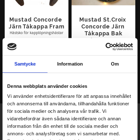
Mustad Concorde 
Mustad St.Croix 
Järn Tåkappa Fram
Concorde Järn 
Tåkappa Bak
Hästsko för kapplöpningshästar
Hästsko för kapplöpningshästar
70
70
KR
KR
Samtycke
Information
Om
INFO
INFO
Denna webbplats använder cookies
Vi använder enhetsidentifierare för att anpassa innehållet
och annonserna till användarna, tillhandahålla funktioner
för sociala medier och analysera vår trafik. Vi
Exklusiva erbjudanden - Senaste nyheterna -
vidarebefordrar även sådana identifierare och annan
Trender & inspiration
information från din enhet till de sociala medier och
annons- och analysföretag som vi samarbetar med.