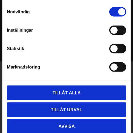
Samtyckesval
2023
Nödvändig
december (3)
november (1)
Inställningar
Statistik
Marknadsföring
Exklusiva erbjudanden - Senaste nyheterna -
Trender & inspiration
TILLÅT ALLA
PRENUMERERA
TILLÅT URVAL
Dina personuppgifter behandlas i enlighet med vår
integritetspolicy
.
AVVISA
Följ oss
i sociala medier!