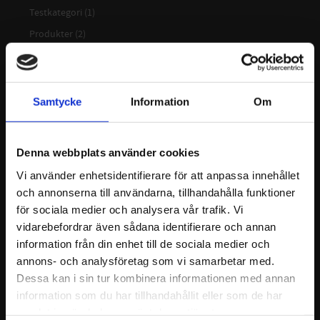
Testkategori (1)
Produkter (2)
Taggar
Testtagg
Samtycke
Information
Om
Arkiv
Denna webbplats använder cookies
2025
januari (1)
Vi använder enhetsidentifierare för att anpassa innehållet
och annonserna till användarna, tillhandahålla funktioner
2024
november (1)
för sociala medier och analysera vår trafik. Vi
vidarebefordrar även sådana identifierare och annan
oktober (1)
information från din enhet till de sociala medier och
september (1)
annons- och analysföretag som vi samarbetar med.
maj (1)
Dessa kan i sin tur kombinera informationen med annan
februari (1)
information som du har tillhandahållit eller som de har
samlat in när du har använt deras tjänster.
januari (1)