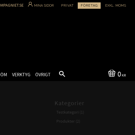
MPAGNIET.SE
MINA SIDOR
PRIVAT
FÖRETAG
EXKL. MOMS
0
SÖM
VERKTYG
ÖVRIGT
KR
Kategorier
Testkategori (1)
Produkter (2)