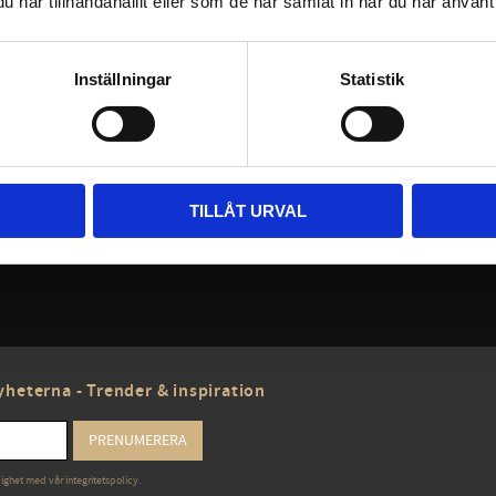
har tillhandahållit eller som de har samlat in när du har använt 
Inställningar
Statistik
TILLÅT URVAL
heterna - Trender & inspiration
PRENUMERERA
lighet med vår
integritetspolicy
.