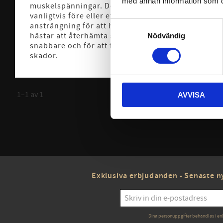
med annan information som du 
muskelspänningar. Det används
vanligtvis före eller efter fysisk
Samtyckesval
ansträngning för att hjälpa
hästar att återhämta sig
Nödvändig
snabbare och för att förebygga
skador.
1–
1
av
1
AVVISA
Exklusiva erbjudanden - Senaste ny
Dina personuppgifter behandlas i en