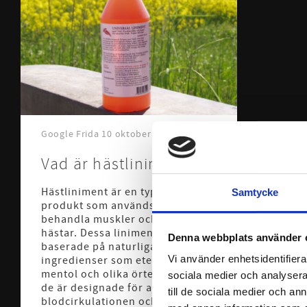
Google Frida
10 oktober 2024
Vad är hästliniment?
Hästliniment är en typ av topikal
Samtycke
produkt som används för att
behandla muskler och leder på
hästar. Dessa liniment är ofta
Denna webbplats använder 
baserade på naturliga
Vi använder enhetsidentifierar
ingredienser som eteriska oljor,
mentol och olika örtextrakt, och
sociala medier och analysera 
de är designade för att stimulera
till de sociala medier och a
blodcirkulationen och lindra