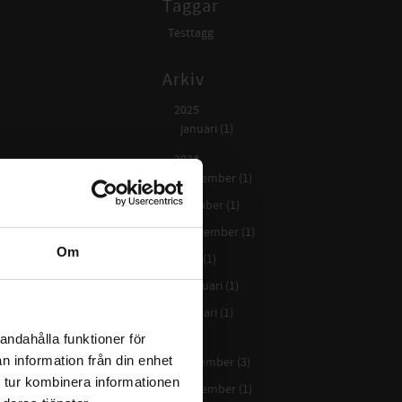
Taggar
Testtagg
Arkiv
2025
januari (1)
2024
november (1)
oktober (1)
september (1)
Om
maj (1)
februari (1)
januari (1)
andahålla funktioner för
2023
n information från din enhet
december (3)
 tur kombinera informationen
november (1)