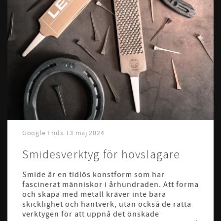
Google Frida
13 maj 2024
Smidesverktyg för hovslagare
Smide är en tidlös konstform som har
fascinerat människor i århundraden. Att forma
och skapa med metall kräver inte bara
skicklighet och hantverk, utan också de rätta
verktygen för att uppnå det önskade