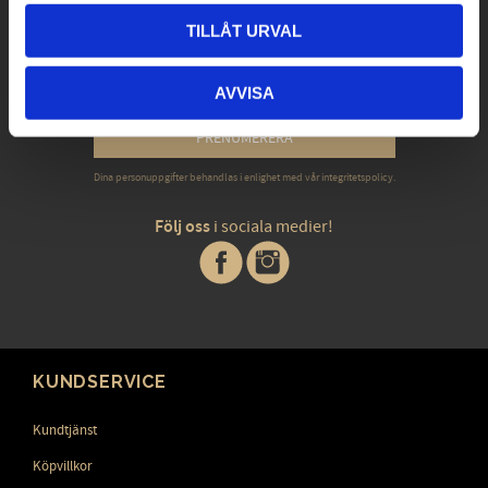
Exklusiva erbjudanden - Senaste nyheterna -
TILLÅT URVAL
Trender & inspiration
AVVISA
PRENUMERERA
Dina personuppgifter behandlas i enlighet med vår
integritetspolicy
.
Följ oss
i sociala medier!
KUNDSERVICE
Kundtjänst
Köpvillkor