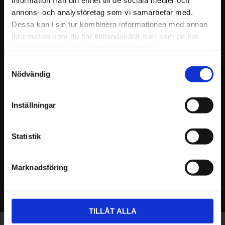
information från din enhet till de sociala medier och
januari (1)
annons- och analysföretag som vi samarbetar med.
2024
Dessa kan i sin tur kombinera informationen med annan
november (1)
information som du har tillhandahållit eller som de har
oktober (1)
samlat in när du har använt deras tjänster.
september (1)
Samtyckesval
Nödvändig
maj (1)
februari (1)
Inställningar
januari (1)
2023
december (3)
Statistik
november (1)
Marknadsföring
TILLÅT ALLA