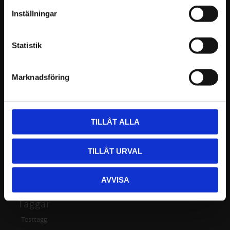
på Hovcompagniet
Inställningar
Att välja rätt smidesverktyg,
smidesstäd
är
avgörande för att uppnå bästa resultat i
Statistik
smidesprojekt. Oavsett om du är en erfaren
smed eller nybörjare, är det viktigt att ha de
Marknadsföring
rätta verktygen för att ta ditt smide till nästa
nivå. Utforska vårt sortiment av högkvalitativa
smidesverktyg för dig som hovslagare.
TILLÅT ALLA
Kategorier
TILLÅT URVAL
Testkategori (1)
Produkter (2)
AVVISA
Taggar
Testtagg